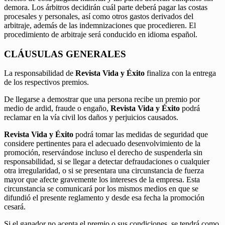
demora. Los árbitros decidirán cuál parte deberá pagar las costas
procesales y personales, así como otros gastos derivados del
arbitraje, además de las indemnizaciones que procedieren. El
procedimiento de arbitraje será conducido en idioma español.
CLÁUSULAS GENERALES
La responsabilidad de
Revista Vida y Éxito
finaliza con la entrega
de los respectivos premios.
De llegarse a demostrar que una persona recibe un premio por
medio de ardid, fraude o engaño,
Revista Vida y Éxito
podrá
reclamar en la vía civil los daños y perjuicios causados.
Revista Vida y Éxito
podrá tomar las medidas de seguridad que
considere pertinentes para el adecuado desenvolvimiento de la
promoción, reservándose incluso el derecho de suspenderla sin
responsabilidad, si se llegar a detectar defraudaciones o cualquier
otra irregularidad, o si se presentara una circunstancia de fuerza
mayor que afecte gravemente los intereses de la empresa. Esta
circunstancia se comunicará por los mismos medios en que se
difundió el presente reglamento y desde esa fecha la promoción
cesará.
Si el ganador no acepta el premio o sus condiciones, se tendrá como