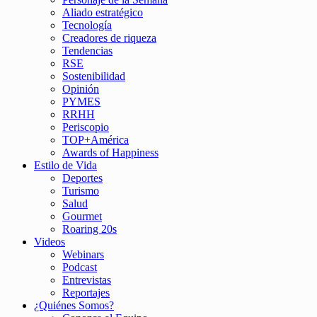
Aliado estratégico
Tecnología
Creadores de riqueza
Tendencias
RSE
Sostenibilidad
Opinión
PYMES
RRHH
Periscopio
TOP+América
Awards of Happiness
Estilo de Vida
Deportes
Turismo
Salud
Gourmet
Roaring 20s
Videos
Webinars
Podcast
Entrevistas
Reportajes
¿Quiénes Somos?