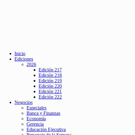
Inicio
Ediciones
2026
Edición 217
Edición 218
Edición 219
Edición 220
Edición 221
Edición 222
Negocios
Especiales
Banca y Finanzas
Economía
Gerencia
Educación Ejecutiva
Personaje de la Semana