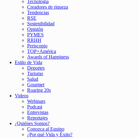
Tecnología
Creadores de riqueza
Tendencias
RSE
Sostenibilidad
Opinión
PYMES
RRHH
Periscopio
TOP+América
Awards of Happiness
Estilo de Vida
Deportes
Turismo
Salud
Gourmet
Roaring 20s
Videos
Webinars
Podcast
Entrevistas
Reportajes
¿Quiénes Somos?
Conozca al Equipo
¿Por qué Vida y Éxito?