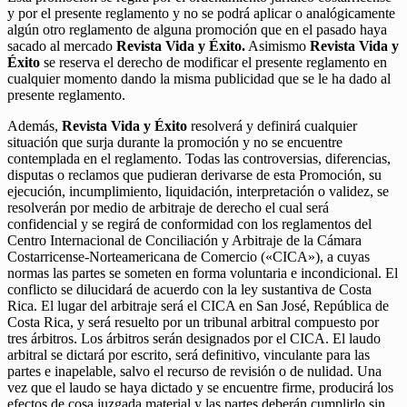
y por el presente reglamento y no se podrá aplicar o analógicamente
algún otro reglamento de alguna promoción que en el pasado haya
sacado al mercado
Revista Vida y Éxito.
Asimismo
Revista Vida y
Éxito
se reserva el derecho de modificar el presente reglamento en
cualquier momento dando la misma publicidad que se le ha dado al
presente reglamento.
Además,
Revista Vida y Éxito
resolverá y definirá cualquier
situación que surja durante la promoción y no se encuentre
contemplada en el reglamento. Todas las controversias, diferencias,
disputas o reclamos que pudieran derivarse de esta Promoción, su
ejecución, incumplimiento, liquidación, interpretación o validez, se
resolverán por medio de arbitraje de derecho el cual será
confidencial y se regirá de conformidad con los reglamentos del
Centro Internacional de Conciliación y Arbitraje de la Cámara
Costarricense-Norteamericana de Comercio («CICA»), a cuyas
normas las partes se someten en forma voluntaria e incondicional. El
conflicto se dilucidará de acuerdo con la ley sustantiva de Costa
Rica. El lugar del arbitraje será el CICA en San José, República de
Costa Rica, y será resuelto por un tribunal arbitral compuesto por
tres árbitros. Los árbitros serán designados por el CICA. El laudo
arbitral se dictará por escrito, será definitivo, vinculante para las
partes e inapelable, salvo el recurso de revisión o de nulidad. Una
vez que el laudo se haya dictado y se encuentre firme, producirá los
efectos de cosa juzgada material y las partes deberán cumplirlo sin