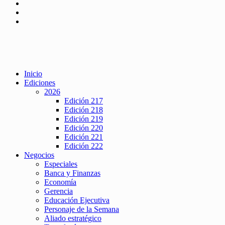
Inicio
Ediciones
2026
Edición 217
Edición 218
Edición 219
Edición 220
Edición 221
Edición 222
Negocios
Especiales
Banca y Finanzas
Economía
Gerencia
Educación Ejecutiva
Personaje de la Semana
Aliado estratégico