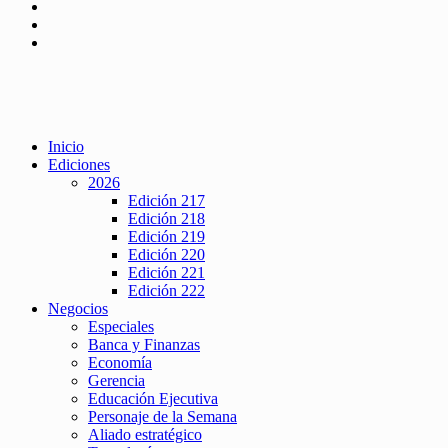
Inicio
Ediciones
2026
Edición 217
Edición 218
Edición 219
Edición 220
Edición 221
Edición 222
Negocios
Especiales
Banca y Finanzas
Economía
Gerencia
Educación Ejecutiva
Personaje de la Semana
Aliado estratégico