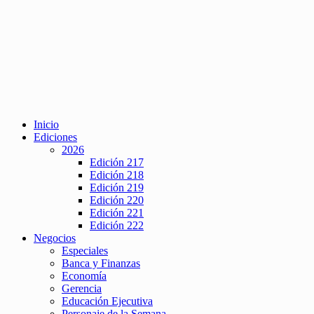
Inicio
Ediciones
2026
Edición 217
Edición 218
Edición 219
Edición 220
Edición 221
Edición 222
Negocios
Especiales
Banca y Finanzas
Economía
Gerencia
Educación Ejecutiva
Personaje de la Semana