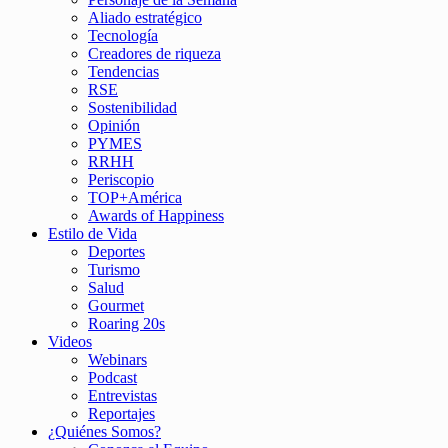
Aliado estratégico
Tecnología
Creadores de riqueza
Tendencias
RSE
Sostenibilidad
Opinión
PYMES
RRHH
Periscopio
TOP+América
Awards of Happiness
Estilo de Vida
Deportes
Turismo
Salud
Gourmet
Roaring 20s
Videos
Webinars
Podcast
Entrevistas
Reportajes
¿Quiénes Somos?