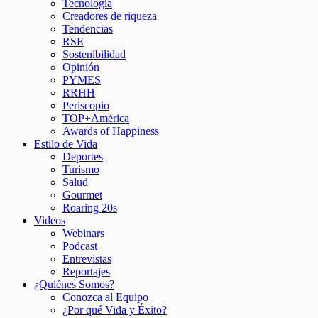
Tecnología
Creadores de riqueza
Tendencias
RSE
Sostenibilidad
Opinión
PYMES
RRHH
Periscopio
TOP+América
Awards of Happiness
Estilo de Vida
Deportes
Turismo
Salud
Gourmet
Roaring 20s
Videos
Webinars
Podcast
Entrevistas
Reportajes
¿Quiénes Somos?
Conozca al Equipo
¿Por qué Vida y Éxito?