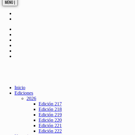
MENÚ |
Inicio
Ediciones
2026
Edición 217
Edición 218
Edición 219
Edición 220
Edición 221
Edición 222