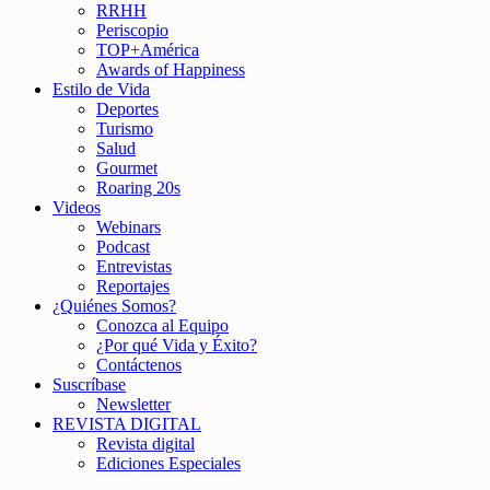
RRHH
Periscopio
TOP+América
Awards of Happiness
Estilo de Vida
Deportes
Turismo
Salud
Gourmet
Roaring 20s
Videos
Webinars
Podcast
Entrevistas
Reportajes
¿Quiénes Somos?
Conozca al Equipo
¿Por qué Vida y Éxito?
Contáctenos
Suscríbase
Newsletter
REVISTA DIGITAL
Revista digital
Ediciones Especiales