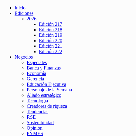
Inicio
Ediciones
2026
Edición 217
Edición 218
Edición 219
Edición 220
Edición 221
Edición 222
Negocios
Especiales
Banca y Finanzas
Economía
Gerencia
Educación Ejecutiva
Personaje de la Semana
Aliado estratégico
Tecnología
Creadores de riqueza
Tendencias
RSE
Sostenibilidad
Opinión
PYMES