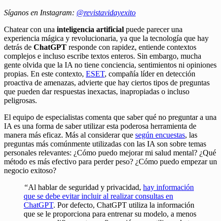
Síganos en Instagram:
@revistavidayexito
Chatear con una
inteligencia artificial
puede parecer una
experiencia mágica y revolucionaria, ya que la tecnología que hay
detrás de
ChatGPT
responde con rapidez, entiende contextos
complejos e incluso escribe textos enteros. Sin embargo, mucha
gente olvida que la IA no tiene conciencia, sentimientos ni opiniones
propias. En este contexto,
ESET
, compañía líder en detección
proactiva de amenazas, advierte que hay ciertos tipos de preguntas
que pueden dar respuestas inexactas, inapropiadas o incluso
peligrosas.
El equipo de especialistas comenta que saber qué no preguntar a una
IA es una forma de saber utilizar esta poderosa herramienta de
manera más eficaz. Más al considerar que
según encuestas
, las
preguntas más comúnmente utilizadas con las IA son sobre temas
personales relevantes: ¿Cómo puedo mejorar mi salud mental? ¿Qué
método es más efectivo para perder peso? ¿Cómo puedo empezar un
negocio exitoso?
“
Al hablar de seguridad y privacidad,
hay información
que se debe evitar incluir al realizar consultas en
ChatGPT
. Por defecto, ChatGPT utiliza la información
que se le proporciona para entrenar su modelo, a menos