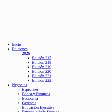
Inicio
Ediciones
2026
Edición 217
Edición 218
Edición 219
Edición 220
Edición 221
Edición 222
Negocios
Especiales
Banca y Finanzas
Economía
Gerencia
Educación Ejecutiva
Personaje de la Semana