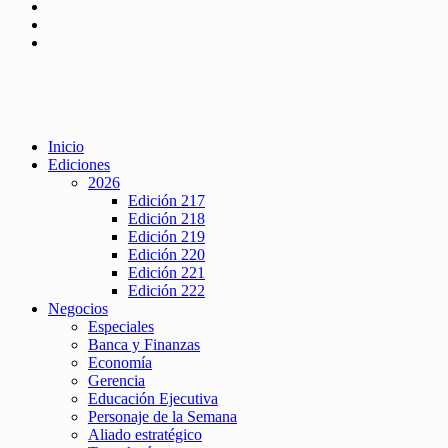
Inicio
Ediciones
2026
Edición 217
Edición 218
Edición 219
Edición 220
Edición 221
Edición 222
Negocios
Especiales
Banca y Finanzas
Economía
Gerencia
Educación Ejecutiva
Personaje de la Semana
Aliado estratégico