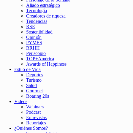
Aliado estratégico
Tecnología
Creadores de riqueza
Tendencias
RSE
Sostenibilidad
Opinión
PYMES
RRHH
Periscopio
TOP+América
Awards of Happiness
Estilo de Vida
Deportes
Turismo
Salud
Gourmet
Roaring 20s
Videos
Webinars
Podcast
Entrevistas
Reportajes
¿Quiénes Somos?