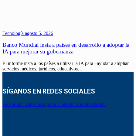
Tecnología
agosto 5, 2026
Banco Mundial insta a países en desarrollo a adoptar la
IA para mejorar su gobernanza
El informe insta a los países a utilizar la IA para «ayudar a ampliar
servicios médicos, jurídicos, educativos…
SÍGANOS EN REDES SOCIALES
Facebook
Twitter
Instagram
Linkedin
Youtube
Reddit