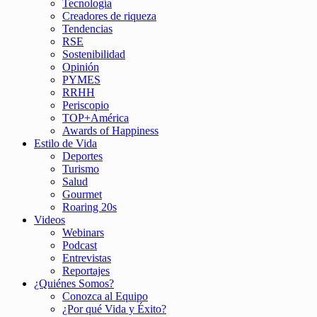
Tecnología
Creadores de riqueza
Tendencias
RSE
Sostenibilidad
Opinión
PYMES
RRHH
Periscopio
TOP+América
Awards of Happiness
Estilo de Vida
Deportes
Turismo
Salud
Gourmet
Roaring 20s
Videos
Webinars
Podcast
Entrevistas
Reportajes
¿Quiénes Somos?
Conozca al Equipo
¿Por qué Vida y Éxito?