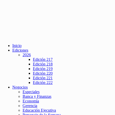
Inicio
Ediciones
2026
Edición 217
Edición 218
Edición 219
Edición 220
Edición 221
Edición 222
Negocios
Especiales
Banca y Finanzas
Economía
Gerencia
Educación Ejecutiva
Personaje de la Semana