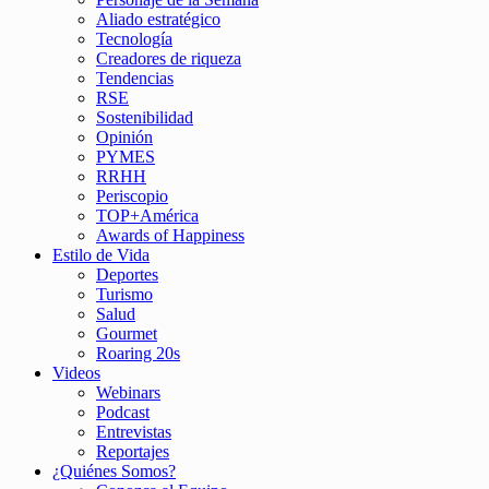
Aliado estratégico
Tecnología
Creadores de riqueza
Tendencias
RSE
Sostenibilidad
Opinión
PYMES
RRHH
Periscopio
TOP+América
Awards of Happiness
Estilo de Vida
Deportes
Turismo
Salud
Gourmet
Roaring 20s
Videos
Webinars
Podcast
Entrevistas
Reportajes
¿Quiénes Somos?