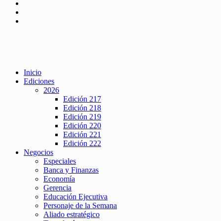
Inicio
Ediciones
2026
Edición 217
Edición 218
Edición 219
Edición 220
Edición 221
Edición 222
Negocios
Especiales
Banca y Finanzas
Economía
Gerencia
Educación Ejecutiva
Personaje de la Semana
Aliado estratégico