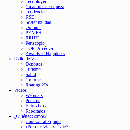
Tecnología
Creadores de riqueza
Tendencias
RSE
Sostenibilidad
Opinión
PYMES
RRHH
Periscopio
TOP+América
Awards of Happiness
Estilo de Vida
Deportes
Turismo
Salud
Gourmet
Roaring 20s
Videos
Webinars
Podcast
Entrevistas
Reportajes
¿Quiénes Somos?
Conozca al Equipo
¿Por qué Vida y Éxito?