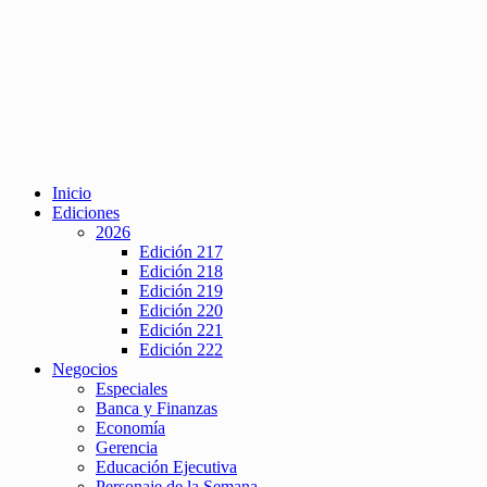
Inicio
Ediciones
2026
Edición 217
Edición 218
Edición 219
Edición 220
Edición 221
Edición 222
Negocios
Especiales
Banca y Finanzas
Economía
Gerencia
Educación Ejecutiva
Personaje de la Semana