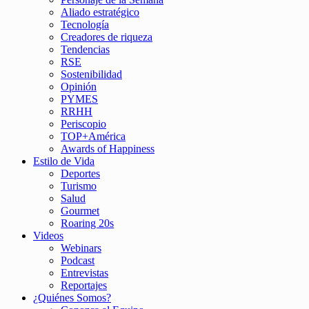
Aliado estratégico
Tecnología
Creadores de riqueza
Tendencias
RSE
Sostenibilidad
Opinión
PYMES
RRHH
Periscopio
TOP+América
Awards of Happiness
Estilo de Vida
Deportes
Turismo
Salud
Gourmet
Roaring 20s
Videos
Webinars
Podcast
Entrevistas
Reportajes
¿Quiénes Somos?