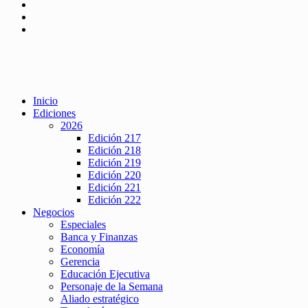
Inicio
Ediciones
2026
Edición 217
Edición 218
Edición 219
Edición 220
Edición 221
Edición 222
Negocios
Especiales
Banca y Finanzas
Economía
Gerencia
Educación Ejecutiva
Personaje de la Semana
Aliado estratégico