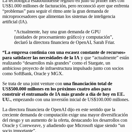
La tecnológica estadounidense registró en julio su primer mes con
US$1.000 millones de facturación, pero reconoció ayer que enfrenta
“problemas” para seguir el ritmo ante la gran demanda de
microprocesadores que alimentan los sistemas de inteligencia
artificial (IA).
“Actualmente, hay una gran demanda de GPU
(unidades de procesamiento gráfico) y computación”,
declaró la directora financiera de OpenAI, Sarah Friar.
“La empresa continúa con una escasez constante de recursos»
para satisfacer las necesidades de la IA
y que “actualmente” están
realizando “desarrollos más grandes” como el Stargate, un
ambicioso proyecto de infraestructura impulsado junto con socios
como SoftBank, Oracle y MGX.
Se trata de una joint venture con
una financiación total de
US$500.000 millones en los próximos cuatro años para
construir el entramado de IA más grande a día de hoy en EE.
UU.
, empezando con una inversión inicial de US$100.000 millones.
La directora financiera de OpenAI dijo en este sentido que la
creciente demanda de computación exige una mayor diversificación
del riesgo y un aumento de la oferta, destacando los desarrollos con
Oracle y Coreweave, y añadiendo que Microsoft sigue siendo “un
socio importante”.