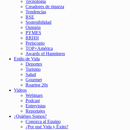
Tecnología
Creadores de riqueza
Tendencias
RSE
Sostenibilidad
Opinión
PYMES
RRHH
Periscopio
TOP+América
Awards of Happiness
Estilo de Vida
Deportes
Turismo
Salud
Gourmet
Roaring 20s
Videos
Webinars
Podcast
Entrevistas
Reportajes
¿Quiénes Somos?
Conozca al Equipo
¿Por qué Vida y Éxito?