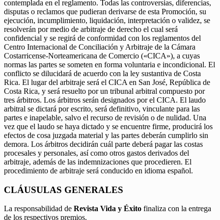
contemplada en el reglamento. Todas las controversias, diferencias,
disputas o reclamos que pudieran derivarse de esta Promoción, su
ejecución, incumplimiento, liquidación, interpretación o validez, se
resolverán por medio de arbitraje de derecho el cual será
confidencial y se regirá de conformidad con los reglamentos del
Centro Internacional de Conciliación y Arbitraje de la Cámara
Costarricense-Norteamericana de Comercio («CICA»), a cuyas
normas las partes se someten en forma voluntaria e incondicional. El
conflicto se dilucidará de acuerdo con la ley sustantiva de Costa
Rica. El lugar del arbitraje será el CICA en San José, República de
Costa Rica, y será resuelto por un tribunal arbitral compuesto por
tres árbitros. Los árbitros serán designados por el CICA. El laudo
arbitral se dictará por escrito, será definitivo, vinculante para las
partes e inapelable, salvo el recurso de revisión o de nulidad. Una
vez que el laudo se haya dictado y se encuentre firme, producirá los
efectos de cosa juzgada material y las partes deberán cumplirlo sin
demora. Los árbitros decidirán cuál parte deberá pagar las costas
procesales y personales, así como otros gastos derivados del
arbitraje, además de las indemnizaciones que procedieren. El
procedimiento de arbitraje será conducido en idioma español.
CLÁUSULAS GENERALES
La responsabilidad de
Revista Vida y Éxito
finaliza con la entrega
de los respectivos premios.