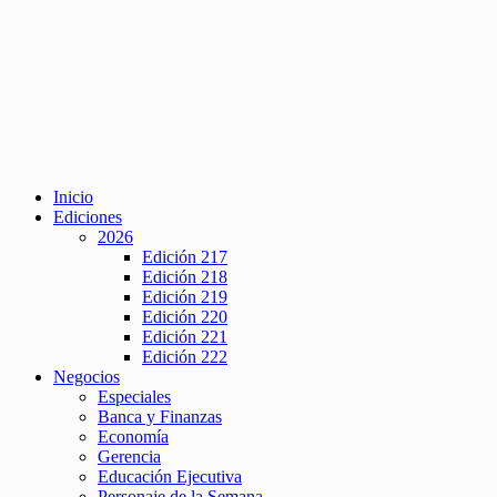
Inicio
Ediciones
2026
Edición 217
Edición 218
Edición 219
Edición 220
Edición 221
Edición 222
Negocios
Especiales
Banca y Finanzas
Economía
Gerencia
Educación Ejecutiva
Personaje de la Semana