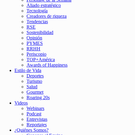
Aliado estratégico
Tecnología
Creadores de riqueza
Tendencias
RSE
Sostenibilidad
Opinión
PYMES
RRHH
Periscopio
TOP+América
Awards of Happiness
Estilo de Vida
Deportes
Turismo
Salud
Gourmet
Roaring 20s
Videos
Webinars
Podcast
Entrevistas
Reportajes
¿Quiénes Somos?