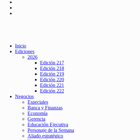
Inicio
Ediciones
2026
Edición 217
Edición 218
Edición 219
Edición 220
Edición 221
Edición 222
Negocios
Especiales
Banca y Finanzas
Economía
Gerencia
Educación Ejecutiva
Personaje de la Semana
Aliado estratégico