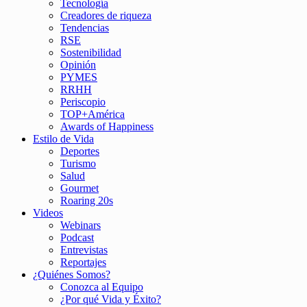
Tecnología
Creadores de riqueza
Tendencias
RSE
Sostenibilidad
Opinión
PYMES
RRHH
Periscopio
TOP+América
Awards of Happiness
Estilo de Vida
Deportes
Turismo
Salud
Gourmet
Roaring 20s
Videos
Webinars
Podcast
Entrevistas
Reportajes
¿Quiénes Somos?
Conozca al Equipo
¿Por qué Vida y Éxito?