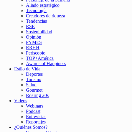
Aliado estratégico
Tecnología
Creadores de riqueza
Tendencias
RSE
Sostenibilidad
Opinión
PYMES
RRHH
Periscopio
TOP+América
Awards of Happiness
Estilo de Vida
Deportes
Turismo
Salud
Gourmet
Roaring 20s
Videos
Webinars
Podcast
Entrevistas
Reportajes
¿Quiénes Somos?