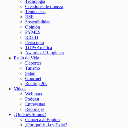
Tecnología
Creadores de riqueza
Tendencias
RSE
Sostenibilidad
Opinión
PYMES
RRHH
Periscopio
TOP+América
Awards of Happiness
Estilo de Vida
Deportes
Turismo
Salud
Gourmet
Roaring 20s
Videos
Webinars
Podcast
Entrevistas
Reportajes
¿Quiénes Somos?
Conozca al Equipo
¿Por qué Vida y Éxito?