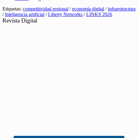
Etiquetas:
competitividad regional
/
economía digital
/
infraestructura
/
Inteligencia artificial
/
Liberty Networks
/
LINKS 2026
Revista Digital