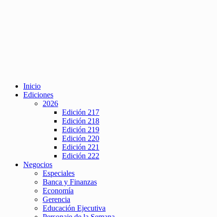
Inicio
Ediciones
2026
Edición 217
Edición 218
Edición 219
Edición 220
Edición 221
Edición 222
Negocios
Especiales
Banca y Finanzas
Economía
Gerencia
Educación Ejecutiva
Personaje de la Semana