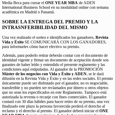
Media Beca para cursar el
ONE YEAR MBA
de ADEN
International Business School en su modalidad online con semana
académica en Madrid o Panamá.
SOBRE LA ENTREGA DEL PREMIO Y LA
INTRASNFERIBILIDAD DEL MISMO
Una vez realizado el sorteo e identificados los ganadores,
Revista
Vida y Éxito
SE COMUNICARÁ CON LOS GANADORES,
para informarles cómo hacer efectivo su premio.
Además, para poderlo retirar deberán contar con el documento de
identidad vigente y firmar un documento de aceptación donde son
garantes de haber leído y entendido el presente reglamento y las
condiciones aquí estipuladas. Al ganador de la PROMOCIÓN
Máster de los negocios con Vida y Éxito y ADEN
, se le dará
difusión en la Revista Vida y Éxito y en las redes sociales. El premio
únicamente puede ser disfrutado por el ganador, no es negociable,
transferible y no pueden ser reclamados por dinero u otros objetos
que no sean los especificados en este Reglamento. Tampoco está
autorizada la reventa o recanje con fines comerciales. El ganador
contará con 30 días hábiles para hacer retiro de su premio, una vez
finalizado este plazo la persona favorecida perderá el derecho al
reclamo y el derecho al premio. El ganador deberá iniciar el
ONE