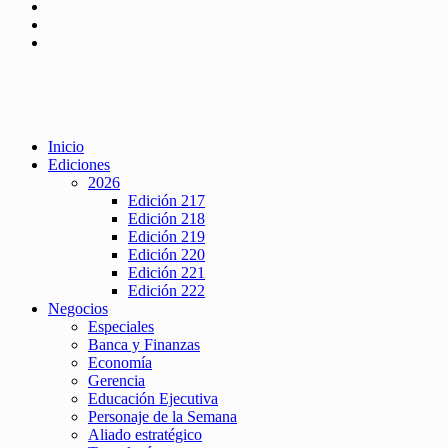
Inicio
Ediciones
2026
Edición 217
Edición 218
Edición 219
Edición 220
Edición 221
Edición 222
Negocios
Especiales
Banca y Finanzas
Economía
Gerencia
Educación Ejecutiva
Personaje de la Semana
Aliado estratégico