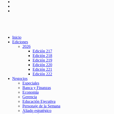
Inicio
Ediciones
2026
Edición 217
Edición 218
Edición 219
Edición 220
Edición 221
Edición 222
Negocios
Especiales
Banca y Finanzas
Economía
Gerencia
Educación Ejecutiva
Personaje de la Semana
Aliado estratégico