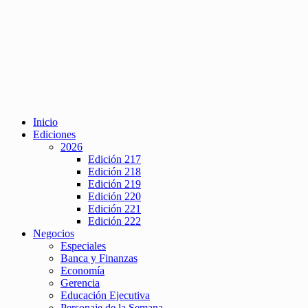
Inicio
Ediciones
2026
Edición 217
Edición 218
Edición 219
Edición 220
Edición 221
Edición 222
Negocios
Especiales
Banca y Finanzas
Economía
Gerencia
Educación Ejecutiva
Personaje de la Semana