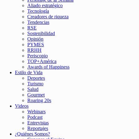
Aliado estratégico
Tecnología
Creadores de riqueza
Tendencias
RSE
Sostenibilidad
Opinión
PYMES
RRHH
Periscopio
TOP+América
Awards of Happiness
Estilo de Vida
Deportes
Turismo
Salud
Gourmet
Roaring 20s
Videos
Webinars
Podcast
Entrevistas
Reportajes
¿Quiénes Somos?