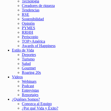
Tecnología
Creadores de riqueza
Tendencias
RSE
Sostenibilidad
Opinión
PYMES
RRHH
Periscopio
TOP+América
Awards of Happiness
Estilo de Vida
Deportes
Turismo
Salud
Gourmet
Roaring 20s
Videos
Webinars
Podcast
Entrevistas
Reportajes
¿Quiénes Somos?
Conozca al Equipo
¿Por qué Vida y Éxito?