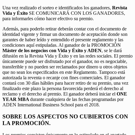
Una vez realizado el sorteo e identificados los ganadores,
Revista
Vida y Éxito
SE COMUNICARÁ CON LOS GANADORES,
para informarles cómo hacer efectivo su premio.
Además, para poderlo retirar deberán contar con el documento de
identidad vigente y firmar un documento de aceptación donde son
garantes de haber leído y entendido el presente reglamento y las
condiciones aquí estipuladas. Al ganador de la PROMOCIÓN
Máster de los negocios con Vida y Éxito y ADEN
, se le dará
difusión en la Revista Vida y Éxito y en las redes sociales. El premio
únicamente puede ser disfrutado por el ganador, no es negociable,
transferible y no pueden ser reclamados por dinero u otros objetos
que no sean los especificados en este Reglamento. Tampoco está
autorizada la reventa o recanje con fines comerciales. El ganador
contará con 30 días hábiles para hacer retiro de su premio, una vez
finalizado este plazo la persona favorecida perderá el derecho al
reclamo y el derecho al premio. El ganador deberá iniciar el
ONE
YEAR MBA
durante cualquiera de las fechas programadas por
ADEN International Business School para el 2018.
SOBRE LOS ASPECTOS NO CUBIERTOS CON
LA PROMOCIÓN.
Los premios consisten únicamente en lo estipulado en el apartado