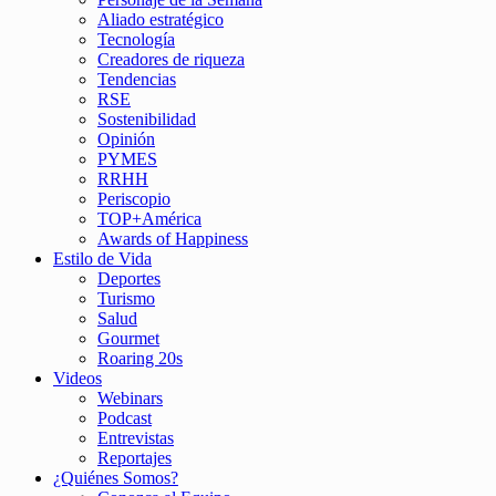
Aliado estratégico
Tecnología
Creadores de riqueza
Tendencias
RSE
Sostenibilidad
Opinión
PYMES
RRHH
Periscopio
TOP+América
Awards of Happiness
Estilo de Vida
Deportes
Turismo
Salud
Gourmet
Roaring 20s
Videos
Webinars
Podcast
Entrevistas
Reportajes
¿Quiénes Somos?