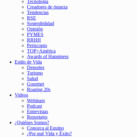
Tecnología
Creadores de riqueza
Tendencias
RSE
Sostenibilidad
Opinión
PYMES
RRHH
Periscopio
TOP+América
Awards of Happiness
Estilo de Vida
Deportes
Turismo
Salud
Gourmet
Roaring 20s
Videos
Webinars
Podcast
Entrevistas
Reportajes
¿Quiénes Somos?
Conozca al Equipo
¿Por qué Vida y Éxito?