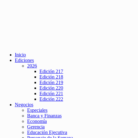
Inicio
Ediciones
2026
Edición 217
Edición 218
Edición 219
Edición 220
Edición 221
Edición 222
Negocios
Especiales
Banca y Finanzas
Economía
Gerencia
Educación Ejecutiva
Personaje de la Semana