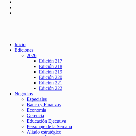
Inicio
Ediciones
2026
Edición 217
Edición 218
Edición 219
Edición 220
Edición 221
Edición 222
Negocios
Especiales
Banca y Finanzas
Economía
Gerencia
Educación Ejecutiva
Personaje de la Semana
Aliado estratégico