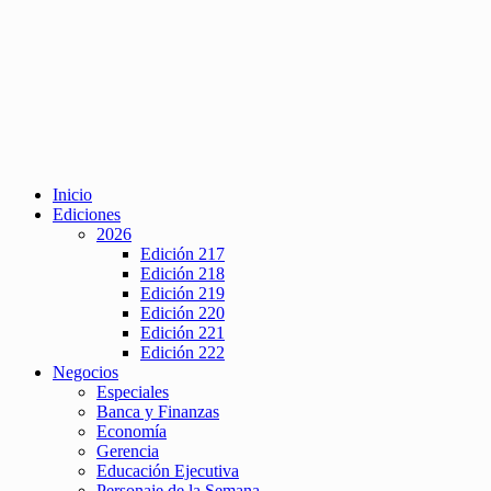
Inicio
Ediciones
2026
Edición 217
Edición 218
Edición 219
Edición 220
Edición 221
Edición 222
Negocios
Especiales
Banca y Finanzas
Economía
Gerencia
Educación Ejecutiva
Personaje de la Semana