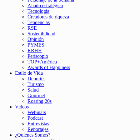
Aliado estratégico
Tecnología
Creadores de riqueza
Tendencias
RSE
Sostenibilidad
Opinión
PYMES
RRHH
Periscopio
TOP+América
Awards of Happiness
Estilo de Vida
Deportes
Turismo
Salud
Gourmet
Roaring 20s
Videos
Webinars
Podcast
Entrevistas
Reportajes
¿Quiénes Somos?