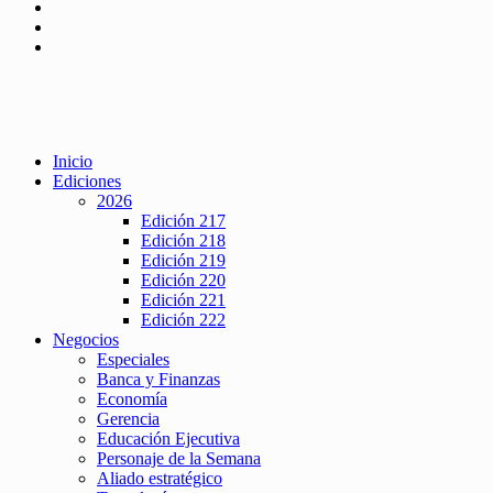
Inicio
Ediciones
2026
Edición 217
Edición 218
Edición 219
Edición 220
Edición 221
Edición 222
Negocios
Especiales
Banca y Finanzas
Economía
Gerencia
Educación Ejecutiva
Personaje de la Semana
Aliado estratégico