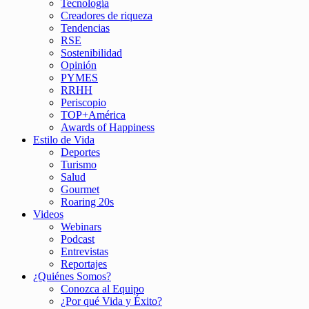
Tecnología
Creadores de riqueza
Tendencias
RSE
Sostenibilidad
Opinión
PYMES
RRHH
Periscopio
TOP+América
Awards of Happiness
Estilo de Vida
Deportes
Turismo
Salud
Gourmet
Roaring 20s
Videos
Webinars
Podcast
Entrevistas
Reportajes
¿Quiénes Somos?
Conozca al Equipo
¿Por qué Vida y Éxito?