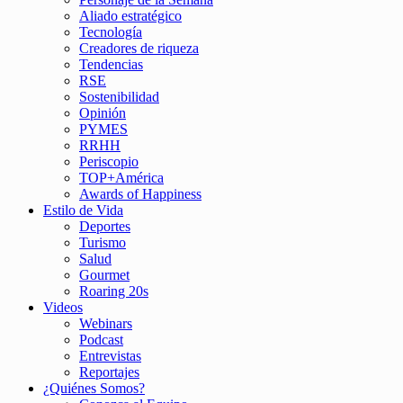
Aliado estratégico
Tecnología
Creadores de riqueza
Tendencias
RSE
Sostenibilidad
Opinión
PYMES
RRHH
Periscopio
TOP+América
Awards of Happiness
Estilo de Vida
Deportes
Turismo
Salud
Gourmet
Roaring 20s
Videos
Webinars
Podcast
Entrevistas
Reportajes
¿Quiénes Somos?