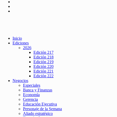
Inicio
Ediciones
2026
Edición 217
Edición 218
Edición 219
Edición 220
Edición 221
Edición 222
Negocios
Especiales
Banca y Finanzas
Economía
Gerencia
Educación Ejecutiva
Personaje de la Semana
Aliado estratégico