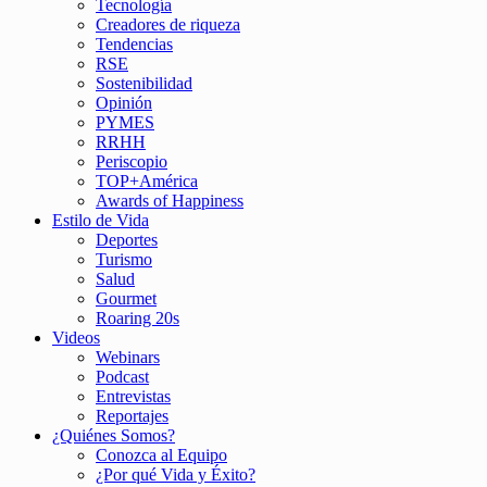
Tecnología
Creadores de riqueza
Tendencias
RSE
Sostenibilidad
Opinión
PYMES
RRHH
Periscopio
TOP+América
Awards of Happiness
Estilo de Vida
Deportes
Turismo
Salud
Gourmet
Roaring 20s
Videos
Webinars
Podcast
Entrevistas
Reportajes
¿Quiénes Somos?
Conozca al Equipo
¿Por qué Vida y Éxito?