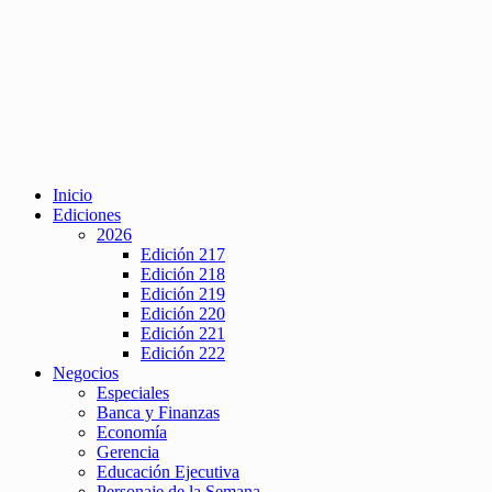
Inicio
Ediciones
2026
Edición 217
Edición 218
Edición 219
Edición 220
Edición 221
Edición 222
Negocios
Especiales
Banca y Finanzas
Economía
Gerencia
Educación Ejecutiva
Personaje de la Semana