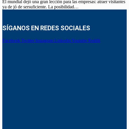
El mundial dejó una gran lección para las empresas: atraer visitantes
ya de jó de sersuficiente. La posibilidad…
SÍGANOS EN REDES SOCIALES
Facebook
Twitter
Instagram
Linkedin
Youtube
Reddit