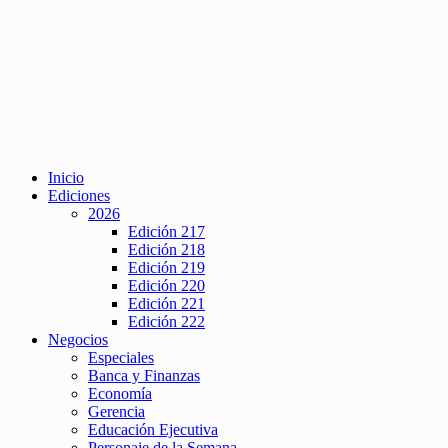
Inicio
Ediciones
2026
Edición 217
Edición 218
Edición 219
Edición 220
Edición 221
Edición 222
Negocios
Especiales
Banca y Finanzas
Economía
Gerencia
Educación Ejecutiva
Personaje de la Semana