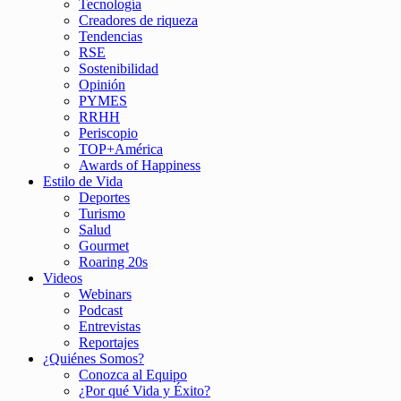
Tecnología
Creadores de riqueza
Tendencias
RSE
Sostenibilidad
Opinión
PYMES
RRHH
Periscopio
TOP+América
Awards of Happiness
Estilo de Vida
Deportes
Turismo
Salud
Gourmet
Roaring 20s
Videos
Webinars
Podcast
Entrevistas
Reportajes
¿Quiénes Somos?
Conozca al Equipo
¿Por qué Vida y Éxito?