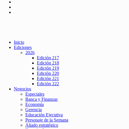
Inicio
Ediciones
2026
Edición 217
Edición 218
Edición 219
Edición 220
Edición 221
Edición 222
Negocios
Especiales
Banca y Finanzas
Economía
Gerencia
Educación Ejecutiva
Personaje de la Semana
Aliado estratégico