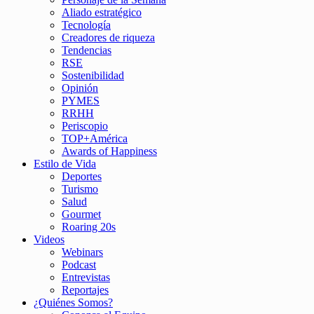
Aliado estratégico
Tecnología
Creadores de riqueza
Tendencias
RSE
Sostenibilidad
Opinión
PYMES
RRHH
Periscopio
TOP+América
Awards of Happiness
Estilo de Vida
Deportes
Turismo
Salud
Gourmet
Roaring 20s
Videos
Webinars
Podcast
Entrevistas
Reportajes
¿Quiénes Somos?