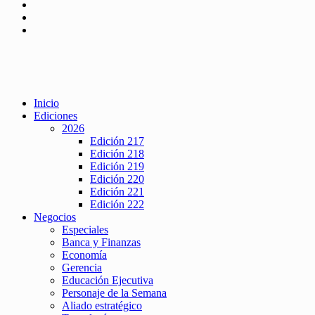
Inicio
Ediciones
2026
Edición 217
Edición 218
Edición 219
Edición 220
Edición 221
Edición 222
Negocios
Especiales
Banca y Finanzas
Economía
Gerencia
Educación Ejecutiva
Personaje de la Semana
Aliado estratégico