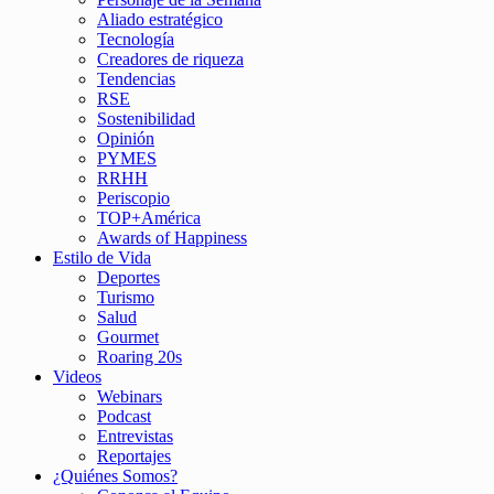
Aliado estratégico
Tecnología
Creadores de riqueza
Tendencias
RSE
Sostenibilidad
Opinión
PYMES
RRHH
Periscopio
TOP+América
Awards of Happiness
Estilo de Vida
Deportes
Turismo
Salud
Gourmet
Roaring 20s
Videos
Webinars
Podcast
Entrevistas
Reportajes
¿Quiénes Somos?