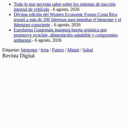
Todo lo que necesita saber sobre los sistemas de tracción
integral de vehículo
- 6 agosto, 2026
Décima edición del Women Economic Forum Costa Rica
reunió a más de 200 lideresas para impulsar el bienestar y el
liderazgo consciente
- 6 agosto, 2026
Eurofarma Guatemala inaugura huerta orgánica que
promueve reciclaje, alimentación saludable y compromiso
ambiental
- 6 agosto, 2026
Etiquetas:
bienestar
/
feria
/
Futuro
/
Miami
/
Salud
Revista Digital