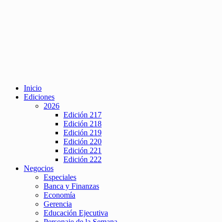
Inicio
Ediciones
2026
Edición 217
Edición 218
Edición 219
Edición 220
Edición 221
Edición 222
Negocios
Especiales
Banca y Finanzas
Economía
Gerencia
Educación Ejecutiva
Personaje de la Semana