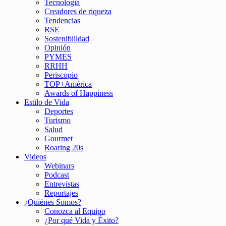
Tecnología
Creadores de riqueza
Tendencias
RSE
Sostenibilidad
Opinión
PYMES
RRHH
Periscopio
TOP+América
Awards of Happiness
Estilo de Vida
Deportes
Turismo
Salud
Gourmet
Roaring 20s
Videos
Webinars
Podcast
Entrevistas
Reportajes
¿Quiénes Somos?
Conozca al Equipo
¿Por qué Vida y Éxito?