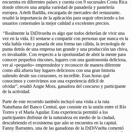
encuentra en diferentes países y cuenta con 9 sucursales Costa Rica
donde ofrecen una amplia variedad de panadería y pastelería
europea. Arleth Badilla, encargada de mercadeo del restaurante,
resaltó la importancia de la aplicación para seguir ofreciendo a los
usuarios comensales la mejor calidad a excelentes precios.
“
Realmente la DiDivuelta es algo que todos deberían de vivir una
vez en la vida. El sentarse a compartir con personas que nunca en la
vida había visto y pasarla de una forma tan cálida, la tecnología de
punta detrás de una empresa tan grande y una producción tan chiva,
es invaluable. Con respecto a la oportunidad de abrir la mente para
conocer pequeños rincones, lugares con una gastronomía deliciosa,
ver al «pequeño» emprendedor y reconocer de manera diferente
como allá afuera hay lugares deliciosos con una gran historia
saliendo desde sus corazones, es increíble. Esas horas qué
conocimos y convivimos son una experiencia difícil de
olvidar”, resaltó Angie Mora, ganadora del concurso y participante
de la actividad.
Parte de este recorrido también incluyó una visita a la ruta
Naturbana del Banco Central, que consiste en la unión entre el Río
Torres y el María Aguilar. Esta experiencia permitió a los
participantes disfrutar de la naturaleza en medio de la ciudad,
descubriendo el ecosistema que aún se encuentra en la capital.
Fanny Barrantes, una de las ganadoras de la DiDiVuelta comentó