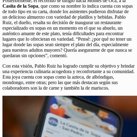
Posteriormente, el recorrido se dirigió hacia Montes de Oca, a la
Casita de la Sopa
, que como su nombre lo indica cuenta con sopas
de todo tipo en su carta, donde los asistentes pudieron disfrutar de
un delicioso almuerzo con variedad de platillos y bebidas. Pablo
Ruiz, el dueño, resalta su decisión de inaugurar un restaurante
especializado en sopas en un momento en el que su abuelo, un
auténtico amante de este plato, tenía dificultades para encontrar
lugares que lo ofrecieran en variedad. “Pensé: ¿por qué no tener un
lugar donde las sopas sean siempre el plato del día, especialmente
para nuestros adultos mayores? Quería asegurarme de que nunca se
quedaran sin opciones”, comentó.
Con esta visión, Pablo Ruiz ha logrado cumplir su objetivo y brindar
una experiencia culinaria acogedora y reconfortante a su comunidad.
Esta joya cuenta con sopas como la azteca, de albóndigas,
mondongo, entre otras; pero las que más destacan según sus
colaboradores son la de carne y también la de mariscos.