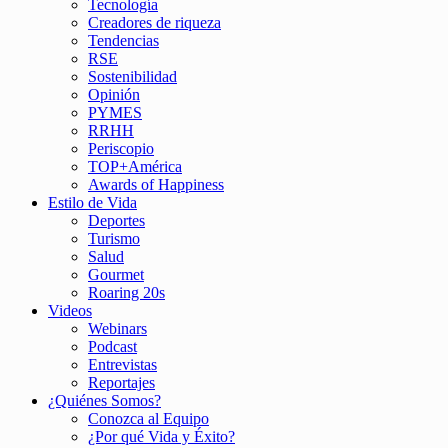
Tecnología
Creadores de riqueza
Tendencias
RSE
Sostenibilidad
Opinión
PYMES
RRHH
Periscopio
TOP+América
Awards of Happiness
Estilo de Vida
Deportes
Turismo
Salud
Gourmet
Roaring 20s
Videos
Webinars
Podcast
Entrevistas
Reportajes
¿Quiénes Somos?
Conozca al Equipo
¿Por qué Vida y Éxito?