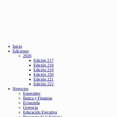
Inicio
Ediciones
2026
Edición 217
Edición 218
Edición 219
Edición 220
Edición 221
Edición 222
Negocios
Especiales
Banca y Finanzas
Economía
Gerencia
Educación Ejecutiva
Personaje de la Semana