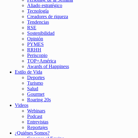
Aliado estratégico
Tecnología
Creadores de riqueza
Tendencias
RSE
Sostenibilidad
Opinión
PYMES
RRHH
Periscopio
TOP+América
Awards of Happiness
Estilo de Vida
Deportes
Turismo
Salud
Gourmet
Roaring 20s
Videos
Webinars
Podcast
Entrevistas
Reportajes
¿Quiénes Somos?