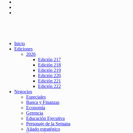
Inicio
Ediciones
2026
Edición 217
Edición 218
Edición 219
Edición 220
Edición 221
Edición 222
Negocios
Especiales
Banca y Finanzas
Economía
Gerencia
Educación Ejecutiva
Personaje de la Semana
Aliado estratégico