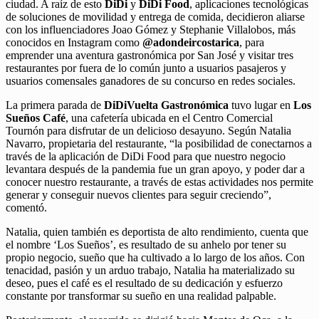
ciudad. A raíz de esto
DiDi
y
DiDi Food
, aplicaciones tecnológicas
de soluciones de movilidad y entrega de comida, decidieron aliarse
con los influenciadores Joao Gómez y Stephanie Villalobos, más
conocidos en Instagram como
@adondeircostarica
, para
emprender una aventura gastronómica por San José y visitar tres
restaurantes por fuera de lo común junto a usuarios pasajeros y
usuarios comensales ganadores de su concurso en redes sociales.
La primera parada de
DiDiVuelta Gastronómica
tuvo lugar en
Los
Sueños Café
, una cafetería ubicada en el Centro Comercial
Tournón para disfrutar de un delicioso desayuno. Según Natalia
Navarro, propietaria del restaurante, “la posibilidad de conectarnos a
través de la aplicación de DiDi Food para que nuestro negocio
levantara después de la pandemia fue un gran apoyo, y poder dar a
conocer nuestro restaurante, a través de estas actividades nos permite
generar y conseguir nuevos clientes para seguir creciendo”,
comentó.
Natalia, quien también es deportista de alto rendimiento, cuenta que
el nombre ‘Los Sueños’, es resultado de su anhelo por tener su
propio negocio, sueño que ha cultivado a lo largo de los años. Con
tenacidad, pasión y un arduo trabajo, Natalia ha materializado su
deseo, pues el café es el resultado de su dedicación y esfuerzo
constante por transformar su sueño en una realidad palpable.