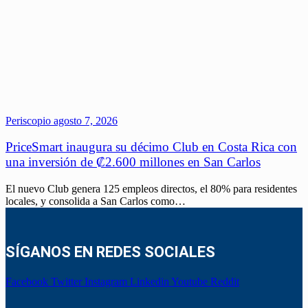
Periscopio
agosto 7, 2026
PriceSmart inaugura su décimo Club en Costa Rica con
una inversión de ₡2.600 millones en San Carlos
El nuevo Club genera 125 empleos directos, el 80% para residentes
locales, y consolida a San Carlos como…
SÍGANOS EN REDES SOCIALES
Facebook
Twitter
Instagram
Linkedin
Youtube
Reddit