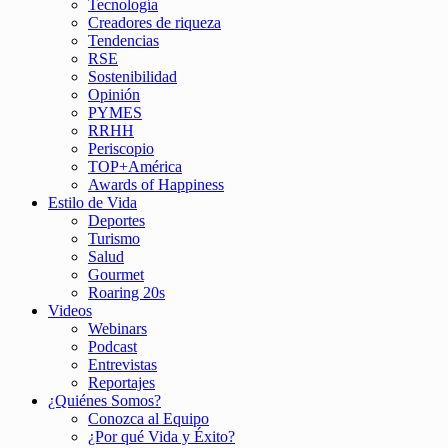
Tecnología
Creadores de riqueza
Tendencias
RSE
Sostenibilidad
Opinión
PYMES
RRHH
Periscopio
TOP+América
Awards of Happiness
Estilo de Vida
Deportes
Turismo
Salud
Gourmet
Roaring 20s
Videos
Webinars
Podcast
Entrevistas
Reportajes
¿Quiénes Somos?
Conozca al Equipo
¿Por qué Vida y Éxito?