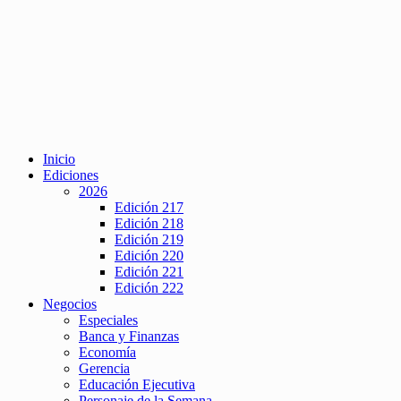
Inicio
Ediciones
2026
Edición 217
Edición 218
Edición 219
Edición 220
Edición 221
Edición 222
Negocios
Especiales
Banca y Finanzas
Economía
Gerencia
Educación Ejecutiva
Personaje de la Semana