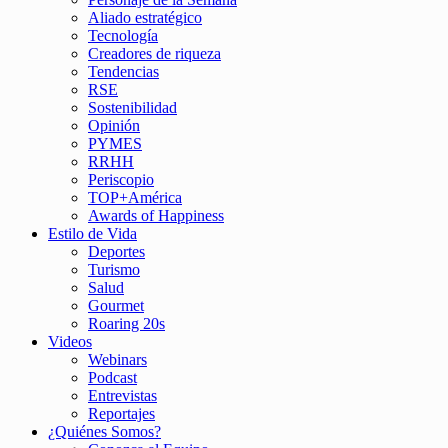
Aliado estratégico
Tecnología
Creadores de riqueza
Tendencias
RSE
Sostenibilidad
Opinión
PYMES
RRHH
Periscopio
TOP+América
Awards of Happiness
Estilo de Vida
Deportes
Turismo
Salud
Gourmet
Roaring 20s
Videos
Webinars
Podcast
Entrevistas
Reportajes
¿Quiénes Somos?