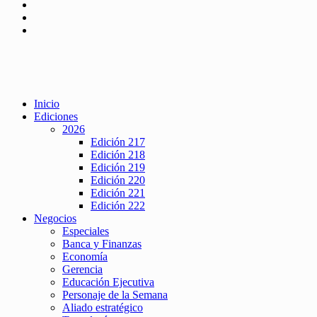
Inicio
Ediciones
2026
Edición 217
Edición 218
Edición 219
Edición 220
Edición 221
Edición 222
Negocios
Especiales
Banca y Finanzas
Economía
Gerencia
Educación Ejecutiva
Personaje de la Semana
Aliado estratégico