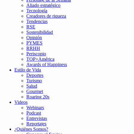
Aliado estratégico
Tecnología
Creadores de riqueza
Tendencias
RSE
Sostenibilidad
Opinión
PYMES
RRHH
Periscopio
TOP+América
Awards of Happiness
Estilo de Vida
Deportes
Turismo
Salud
Gourmet
Roaring 20s
Videos
Webinars
Podcast
Entrevistas
Reportajes
¿Quiénes Somos?