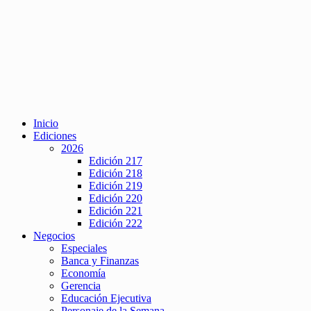
Inicio
Ediciones
2026
Edición 217
Edición 218
Edición 219
Edición 220
Edición 221
Edición 222
Negocios
Especiales
Banca y Finanzas
Economía
Gerencia
Educación Ejecutiva
Personaje de la Semana