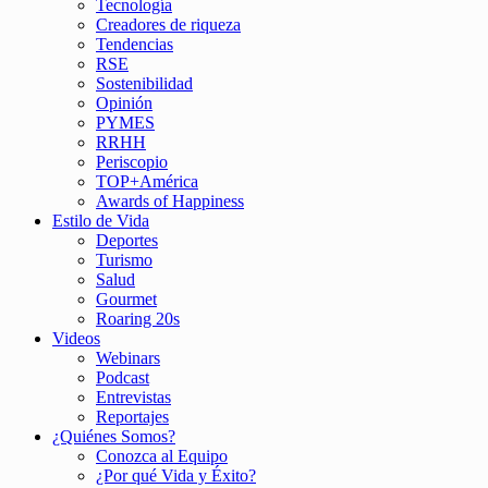
Tecnología
Creadores de riqueza
Tendencias
RSE
Sostenibilidad
Opinión
PYMES
RRHH
Periscopio
TOP+América
Awards of Happiness
Estilo de Vida
Deportes
Turismo
Salud
Gourmet
Roaring 20s
Videos
Webinars
Podcast
Entrevistas
Reportajes
¿Quiénes Somos?
Conozca al Equipo
¿Por qué Vida y Éxito?