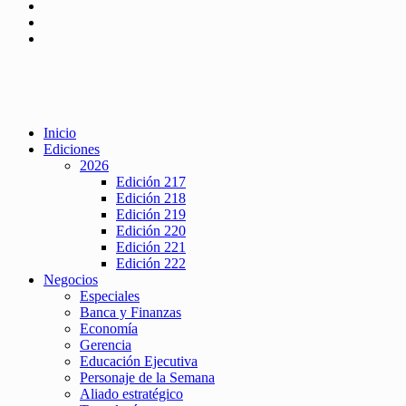
Inicio
Ediciones
2026
Edición 217
Edición 218
Edición 219
Edición 220
Edición 221
Edición 222
Negocios
Especiales
Banca y Finanzas
Economía
Gerencia
Educación Ejecutiva
Personaje de la Semana
Aliado estratégico