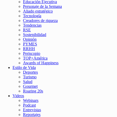
Educación Ejecutiva
Personaje de la Semana
Aliado estratégico
Tecnología
Creadores de riqueza
Tendencias
RSE
Sostenibilidad
Opinión
PYMES
RRHH
Periscopio
TOP+América
Awards of Happiness
Estilo de Vida
Deportes
Turismo
Salud
Gourmet
Roaring 20s
Videos
Webinars
Podcast
Entrevistas
Reportajes