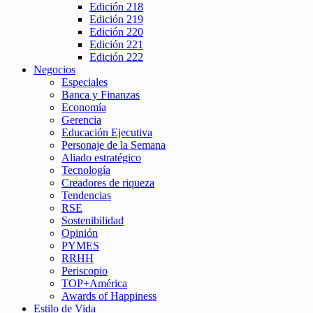
Edición 218
Edición 219
Edición 220
Edición 221
Edición 222
Negocios
Especiales
Banca y Finanzas
Economía
Gerencia
Educación Ejecutiva
Personaje de la Semana
Aliado estratégico
Tecnología
Creadores de riqueza
Tendencias
RSE
Sostenibilidad
Opinión
PYMES
RRHH
Periscopio
TOP+América
Awards of Happiness
Estilo de Vida