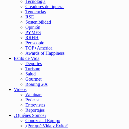
Tecnología
Creadores de riqueza
Tendencias
RSE
Sostenibilidad
Opinión
PYMES
RRHH
Periscopio
TOP+América
Awards of Happiness
Estilo de Vida
Deportes
Turismo
Salud
Gourmet
Roaring 20s
Videos
Webinars
Podcast
Entrevistas
Reportajes
¿Quiénes Somos?
Conozca al Equipo
¿Por qué Vida y Éxito?