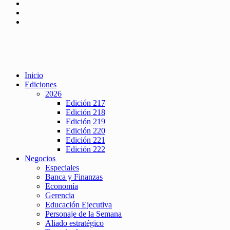
Inicio
Ediciones
2026
Edición 217
Edición 218
Edición 219
Edición 220
Edición 221
Edición 222
Negocios
Especiales
Banca y Finanzas
Economía
Gerencia
Educación Ejecutiva
Personaje de la Semana
Aliado estratégico