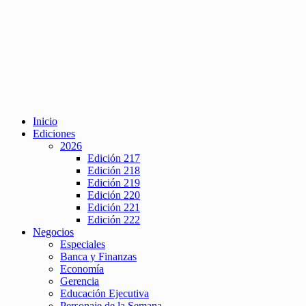
Inicio
Ediciones
2026
Edición 217
Edición 218
Edición 219
Edición 220
Edición 221
Edición 222
Negocios
Especiales
Banca y Finanzas
Economía
Gerencia
Educación Ejecutiva
Personaje de la Semana