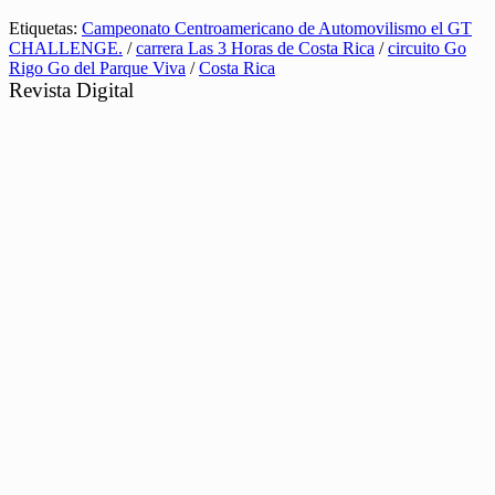
Etiquetas:
Campeonato Centroamericano de Automovilismo el GT
CHALLENGE.
/
carrera Las 3 Horas de Costa Rica
/
circuito Go
Rigo Go del Parque Viva
/
Costa Rica
Revista Digital