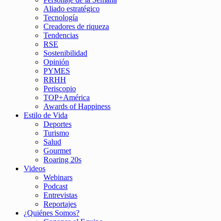
Aliado estratégico
Tecnología
Creadores de riqueza
Tendencias
RSE
Sostenibilidad
Opinión
PYMES
RRHH
Periscopio
TOP+América
Awards of Happiness
Estilo de Vida
Deportes
Turismo
Salud
Gourmet
Roaring 20s
Videos
Webinars
Podcast
Entrevistas
Reportajes
¿Quiénes Somos?