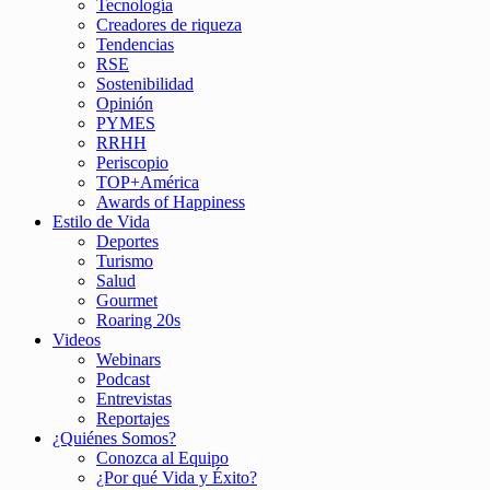
Tecnología
Creadores de riqueza
Tendencias
RSE
Sostenibilidad
Opinión
PYMES
RRHH
Periscopio
TOP+América
Awards of Happiness
Estilo de Vida
Deportes
Turismo
Salud
Gourmet
Roaring 20s
Videos
Webinars
Podcast
Entrevistas
Reportajes
¿Quiénes Somos?
Conozca al Equipo
¿Por qué Vida y Éxito?