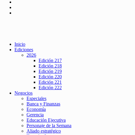
Inicio
Ediciones
2026
Edición 217
Edición 218
Edición 219
Edición 220
Edición 221
Edición 222
Negocios
Especiales
Banca y Finanzas
Economía
Gerencia
Educación Ejecutiva
Personaje de la Semana
Aliado estratégico