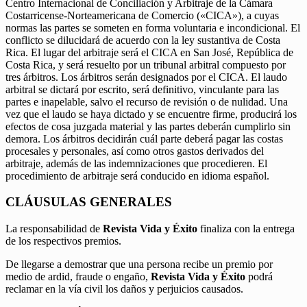
Centro Internacional de Conciliación y Arbitraje de la Cámara
Costarricense-Norteamericana de Comercio («CICA»), a cuyas
normas las partes se someten en forma voluntaria e incondicional. El
conflicto se dilucidará de acuerdo con la ley sustantiva de Costa
Rica. El lugar del arbitraje será el CICA en San José, República de
Costa Rica, y será resuelto por un tribunal arbitral compuesto por
tres árbitros. Los árbitros serán designados por el CICA. El laudo
arbitral se dictará por escrito, será definitivo, vinculante para las
partes e inapelable, salvo el recurso de revisión o de nulidad. Una
vez que el laudo se haya dictado y se encuentre firme, producirá los
efectos de cosa juzgada material y las partes deberán cumplirlo sin
demora. Los árbitros decidirán cuál parte deberá pagar las costas
procesales y personales, así como otros gastos derivados del
arbitraje, además de las indemnizaciones que procedieren. El
procedimiento de arbitraje será conducido en idioma español.
CLÁUSULAS GENERALES
La responsabilidad de
Revista Vida y Éxito
finaliza con la entrega
de los respectivos premios.
De llegarse a demostrar que una persona recibe un premio por
medio de ardid, fraude o engaño,
Revista Vida y Éxito
podrá
reclamar en la vía civil los daños y perjuicios causados.