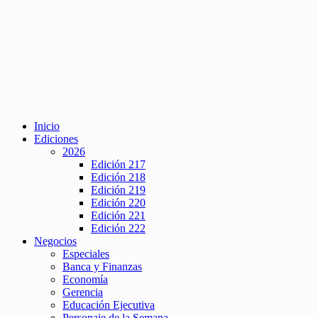
Inicio
Ediciones
2026
Edición 217
Edición 218
Edición 219
Edición 220
Edición 221
Edición 222
Negocios
Especiales
Banca y Finanzas
Economía
Gerencia
Educación Ejecutiva
Personaje de la Semana