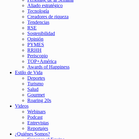
Aliado estratégico
Tecnología
Creadores de riqueza
Tendencias
RSE
Sostenibilidad
Opinión
PYMES
RRHH
Periscopio
TOP+América
Awards of Happiness
Estilo de Vida
Deportes
Turismo
Salud
Gourmet
Roaring 20s
Videos
Webinars
Podcast
Entrevistas
Reportajes
¿Quiénes Somos?