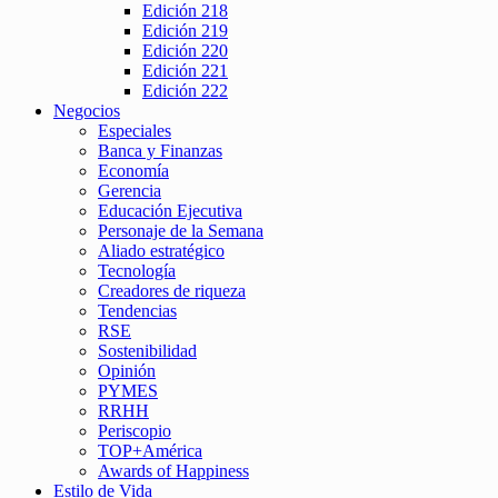
Edición 218
Edición 219
Edición 220
Edición 221
Edición 222
Negocios
Especiales
Banca y Finanzas
Economía
Gerencia
Educación Ejecutiva
Personaje de la Semana
Aliado estratégico
Tecnología
Creadores de riqueza
Tendencias
RSE
Sostenibilidad
Opinión
PYMES
RRHH
Periscopio
TOP+América
Awards of Happiness
Estilo de Vida