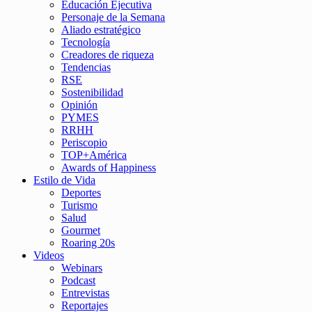
Educación Ejecutiva
Personaje de la Semana
Aliado estratégico
Tecnología
Creadores de riqueza
Tendencias
RSE
Sostenibilidad
Opinión
PYMES
RRHH
Periscopio
TOP+América
Awards of Happiness
Estilo de Vida
Deportes
Turismo
Salud
Gourmet
Roaring 20s
Videos
Webinars
Podcast
Entrevistas
Reportajes