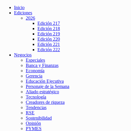
Inicio
Ediciones
2026
Edición 217
Edición 218
Edición 219
Edición 220
Edición 221
Edición 222
Negocios
Especiales
Banca y Finanzas
Economía
Gerencia
Educación Ejecutiva
Personaje de la Semana
Aliado estratégico
Tecnología
Creadores de riqueza
Tendencias
RSE
Sostenibilidad
Opinión
PYMES