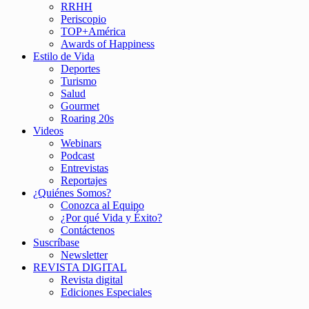
RRHH
Periscopio
TOP+América
Awards of Happiness
Estilo de Vida
Deportes
Turismo
Salud
Gourmet
Roaring 20s
Videos
Webinars
Podcast
Entrevistas
Reportajes
¿Quiénes Somos?
Conozca al Equipo
¿Por qué Vida y Éxito?
Contáctenos
Suscríbase
Newsletter
REVISTA DIGITAL
Revista digital
Ediciones Especiales