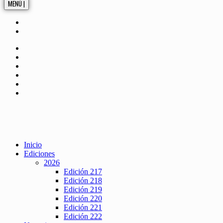
MENÚ |
Inicio
Ediciones
2026
Edición 217
Edición 218
Edición 219
Edición 220
Edición 221
Edición 222