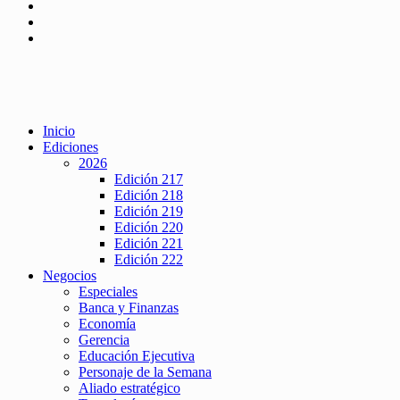
Inicio
Ediciones
2026
Edición 217
Edición 218
Edición 219
Edición 220
Edición 221
Edición 222
Negocios
Especiales
Banca y Finanzas
Economía
Gerencia
Educación Ejecutiva
Personaje de la Semana
Aliado estratégico