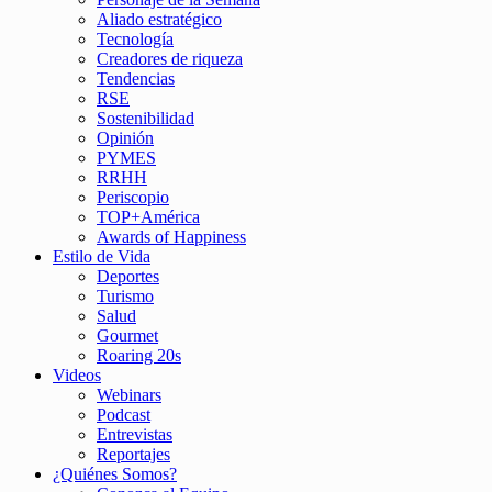
Aliado estratégico
Tecnología
Creadores de riqueza
Tendencias
RSE
Sostenibilidad
Opinión
PYMES
RRHH
Periscopio
TOP+América
Awards of Happiness
Estilo de Vida
Deportes
Turismo
Salud
Gourmet
Roaring 20s
Videos
Webinars
Podcast
Entrevistas
Reportajes
¿Quiénes Somos?