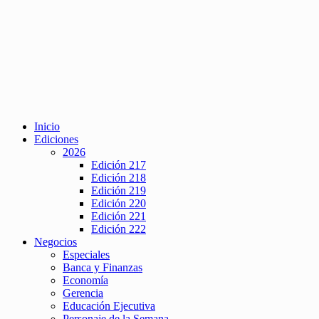
Inicio
Ediciones
2026
Edición 217
Edición 218
Edición 219
Edición 220
Edición 221
Edición 222
Negocios
Especiales
Banca y Finanzas
Economía
Gerencia
Educación Ejecutiva
Personaje de la Semana