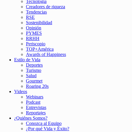
Tecnología
Creadores de riqueza
Tendencias
RSE
Sostenibilidad
Opinión
PYMES
RRHH
Periscopio
TOP+América
Awards of Happiness
Estilo de Vida
Deportes
Turismo
Salud
Gourmet
Roaring 20s
Videos
Webinars
Podcast
Entrevistas
Reportajes
¿Quiénes Somos?
Conozca al Equipo
¿Por qué Vida y Éxito?