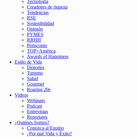
Tecnología
Creadores de riqueza
Tendencias
RSE
Sostenibilidad
Opinión
PYMES
RRHH
Periscopio
TOP+América
Awards of Happiness
Estilo de Vida
Deportes
Turismo
Salud
Gourmet
Roaring 20s
Videos
Webinars
Podcast
Entrevistas
Reportajes
¿Quiénes Somos?
Conozca al Equipo
¿Por qué Vida y Éxito?