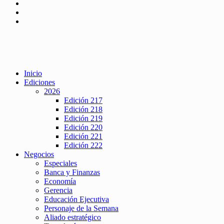
Inicio
Ediciones
2026
Edición 217
Edición 218
Edición 219
Edición 220
Edición 221
Edición 222
Negocios
Especiales
Banca y Finanzas
Economía
Gerencia
Educación Ejecutiva
Personaje de la Semana
Aliado estratégico