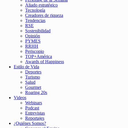
Aliado estratégico
Tecnología
Creadores de riqueza
Tendencias
RSE
Sostenibilidad
Opinión
PYMES
RRHH
Periscopio
TOP+América
Awards of Happiness
Estilo de Vida
Deportes
Turismo
Salud
Gourmet
Roaring 20s
Videos
Webinars
Podcast
Entrevistas
Reportajes
¿Quiénes Somos?