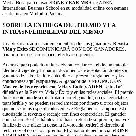
Media Beca para cursar el
ONE YEAR MBA
de ADEN
International Business School en su modalidad online con semana
académica en Madrid o Panamá.
SOBRE LA ENTREGA DEL PREMIO Y LA
INTRASNFERIBILIDAD DEL MISMO
Una vez realizado el sorteo e identificados los ganadores,
Revista
Vida y Éxito
SE COMUNICARÁ CON LOS GANADORES,
para informarles cómo hacer efectivo su premio.
Además, para poderlo retirar deberán contar con el documento de
identidad vigente y firmar un documento de aceptación donde son
garantes de haber leído y entendido el presente reglamento y las
condiciones aquí estipuladas. Al ganador de la PROMOCIÓN
Máster de los negocios con Vida y Éxito y ADEN
, se le dará
difusión en la Revista Vida y Éxito y en las redes sociales. El premio
únicamente puede ser disfrutado por el ganador, no es negociable,
transferible y no pueden ser reclamados por dinero u otros objetos
que no sean los especificados en este Reglamento. Tampoco está
autorizada la reventa o recanje con fines comerciales. El ganador
contará con 30 días hábiles para hacer retiro de su premio, una vez
finalizado este plazo la persona favorecida perderá el derecho al
reclamo y el derecho al premio. El ganador deberá iniciar el
ONE
YEAR MBA
durante cualquiera de las fechas programadas por