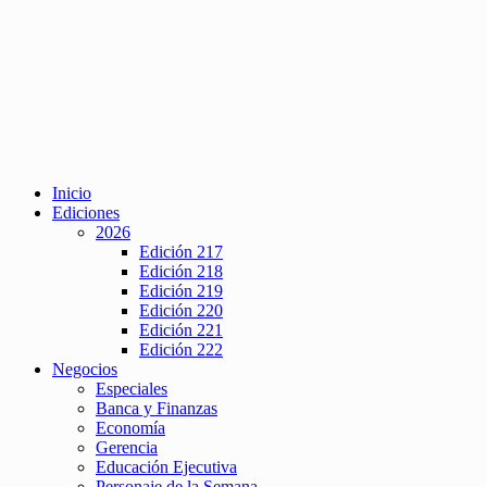
Inicio
Ediciones
2026
Edición 217
Edición 218
Edición 219
Edición 220
Edición 221
Edición 222
Negocios
Especiales
Banca y Finanzas
Economía
Gerencia
Educación Ejecutiva
Personaje de la Semana