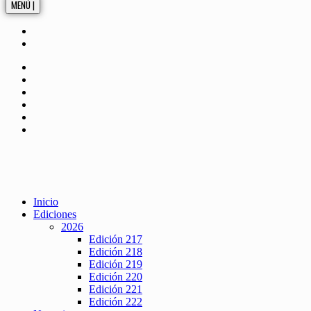
MENÚ |
Inicio
Ediciones
2026
Edición 217
Edición 218
Edición 219
Edición 220
Edición 221
Edición 222