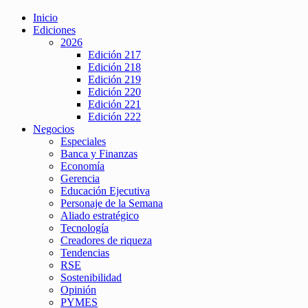
Inicio
Ediciones
2026
Edición 217
Edición 218
Edición 219
Edición 220
Edición 221
Edición 222
Negocios
Especiales
Banca y Finanzas
Economía
Gerencia
Educación Ejecutiva
Personaje de la Semana
Aliado estratégico
Tecnología
Creadores de riqueza
Tendencias
RSE
Sostenibilidad
Opinión
PYMES