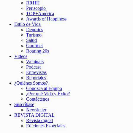
RRHH
Periscopio
TOP+América
Awards of Happiness
Estilo de Vida
Deportes
Turismo
Salud
Gourmet
Roaring 20s
Videos
Webinars
Podcast
Entrevistas
Reportajes
¿Quiénes Somos?
Conozca al Equipo
¿Por qué Vida y Éxito?
Contáctenos
Suscríbase
Newsletter
REVISTA DIGITAL
Revista digital
Ediciones Especiales