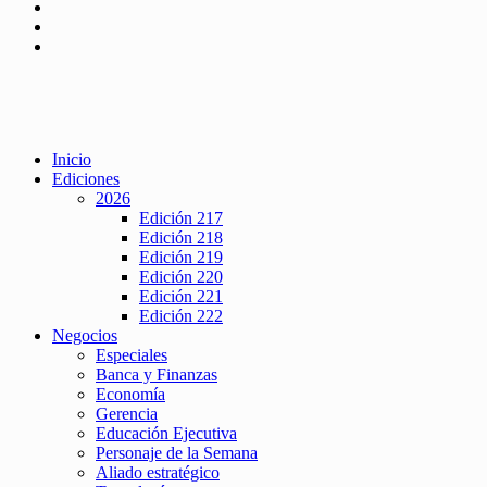
Inicio
Ediciones
2026
Edición 217
Edición 218
Edición 219
Edición 220
Edición 221
Edición 222
Negocios
Especiales
Banca y Finanzas
Economía
Gerencia
Educación Ejecutiva
Personaje de la Semana
Aliado estratégico