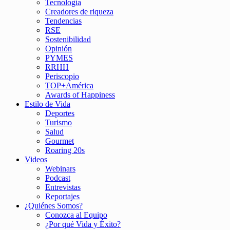
Tecnología
Creadores de riqueza
Tendencias
RSE
Sostenibilidad
Opinión
PYMES
RRHH
Periscopio
TOP+América
Awards of Happiness
Estilo de Vida
Deportes
Turismo
Salud
Gourmet
Roaring 20s
Videos
Webinars
Podcast
Entrevistas
Reportajes
¿Quiénes Somos?
Conozca al Equipo
¿Por qué Vida y Éxito?