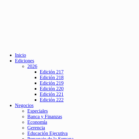
Inicio
Ediciones
2026
Edición 217
Edición 218
Edición 219
Edición 220
Edición 221
Edición 222
Negocios
Especiales
Banca y Finanzas
Economía
Gerencia
Educación Ejecutiva
Personaje de la Semana