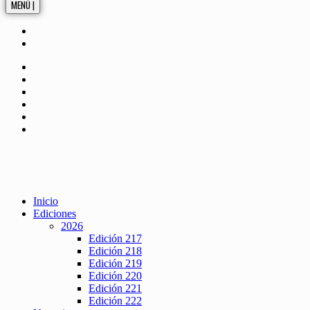
MENÚ |
Inicio
Ediciones
2026
Edición 217
Edición 218
Edición 219
Edición 220
Edición 221
Edición 222