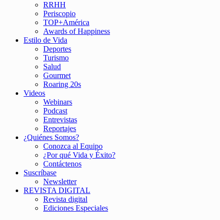
RRHH
Periscopio
TOP+América
Awards of Happiness
Estilo de Vida
Deportes
Turismo
Salud
Gourmet
Roaring 20s
Videos
Webinars
Podcast
Entrevistas
Reportajes
¿Quiénes Somos?
Conozca al Equipo
¿Por qué Vida y Éxito?
Contáctenos
Suscríbase
Newsletter
REVISTA DIGITAL
Revista digital
Ediciones Especiales