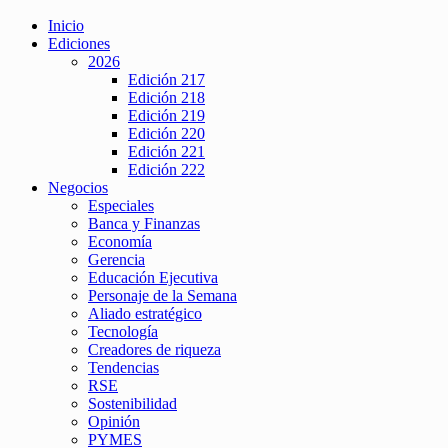
Inicio
Ediciones
2026
Edición 217
Edición 218
Edición 219
Edición 220
Edición 221
Edición 222
Negocios
Especiales
Banca y Finanzas
Economía
Gerencia
Educación Ejecutiva
Personaje de la Semana
Aliado estratégico
Tecnología
Creadores de riqueza
Tendencias
RSE
Sostenibilidad
Opinión
PYMES