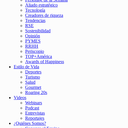
Aliado estratégico
Tecnología
Creadores de riqueza
Tendencias
RSE
Sostenibilidad
Opinión
PYMES
RRHH
Periscopio
TOP+América
Awards of Happiness
Estilo de Vida
Deportes
Turismo
Salud
Gourmet
Roaring 20s
Videos
Webinars
Podcast
Entrevistas
Reportajes
¿Quiénes Somos?