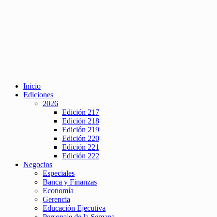
Inicio
Ediciones
2026
Edición 217
Edición 218
Edición 219
Edición 220
Edición 221
Edición 222
Negocios
Especiales
Banca y Finanzas
Economía
Gerencia
Educación Ejecutiva
Personaje de la Semana