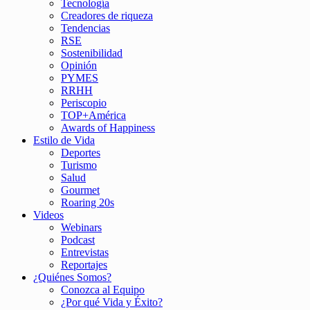
Tecnología
Creadores de riqueza
Tendencias
RSE
Sostenibilidad
Opinión
PYMES
RRHH
Periscopio
TOP+América
Awards of Happiness
Estilo de Vida
Deportes
Turismo
Salud
Gourmet
Roaring 20s
Videos
Webinars
Podcast
Entrevistas
Reportajes
¿Quiénes Somos?
Conozca al Equipo
¿Por qué Vida y Éxito?