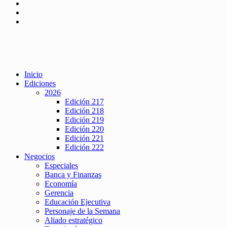
Inicio
Ediciones
2026
Edición 217
Edición 218
Edición 219
Edición 220
Edición 221
Edición 222
Negocios
Especiales
Banca y Finanzas
Economía
Gerencia
Educación Ejecutiva
Personaje de la Semana
Aliado estratégico