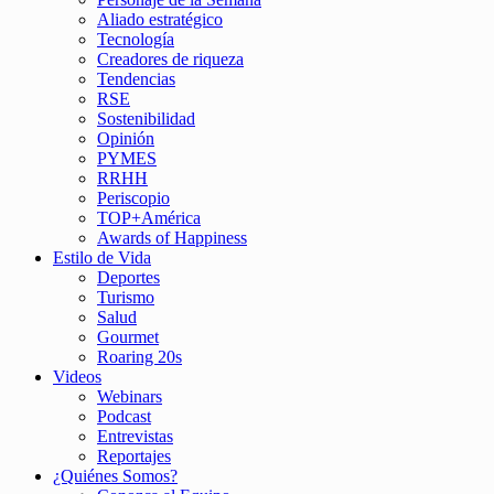
Aliado estratégico
Tecnología
Creadores de riqueza
Tendencias
RSE
Sostenibilidad
Opinión
PYMES
RRHH
Periscopio
TOP+América
Awards of Happiness
Estilo de Vida
Deportes
Turismo
Salud
Gourmet
Roaring 20s
Videos
Webinars
Podcast
Entrevistas
Reportajes
¿Quiénes Somos?