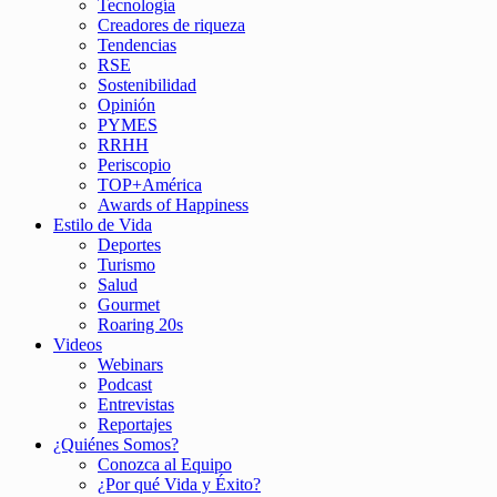
Tecnología
Creadores de riqueza
Tendencias
RSE
Sostenibilidad
Opinión
PYMES
RRHH
Periscopio
TOP+América
Awards of Happiness
Estilo de Vida
Deportes
Turismo
Salud
Gourmet
Roaring 20s
Videos
Webinars
Podcast
Entrevistas
Reportajes
¿Quiénes Somos?
Conozca al Equipo
¿Por qué Vida y Éxito?