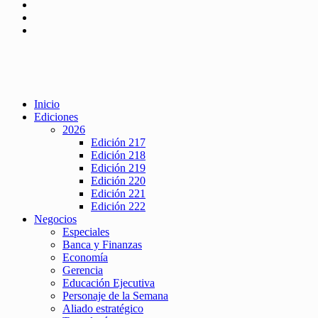
Inicio
Ediciones
2026
Edición 217
Edición 218
Edición 219
Edición 220
Edición 221
Edición 222
Negocios
Especiales
Banca y Finanzas
Economía
Gerencia
Educación Ejecutiva
Personaje de la Semana
Aliado estratégico