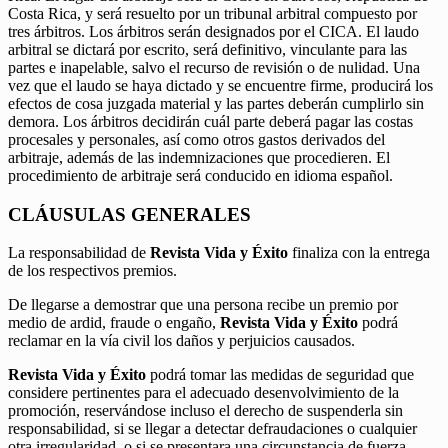
Costa Rica, y será resuelto por un tribunal arbitral compuesto por
tres árbitros. Los árbitros serán designados por el CICA. El laudo
arbitral se dictará por escrito, será definitivo, vinculante para las
partes e inapelable, salvo el recurso de revisión o de nulidad. Una
vez que el laudo se haya dictado y se encuentre firme, producirá los
efectos de cosa juzgada material y las partes deberán cumplirlo sin
demora. Los árbitros decidirán cuál parte deberá pagar las costas
procesales y personales, así como otros gastos derivados del
arbitraje, además de las indemnizaciones que procedieren. El
procedimiento de arbitraje será conducido en idioma español.
CLÁUSULAS GENERALES
La responsabilidad de
Revista Vida y Éxito
finaliza con la entrega
de los respectivos premios.
De llegarse a demostrar que una persona recibe un premio por
medio de ardid, fraude o engaño,
Revista Vida y Éxito
podrá
reclamar en la vía civil los daños y perjuicios causados.
Revista Vida y Éxito
podrá tomar las medidas de seguridad que
considere pertinentes para el adecuado desenvolvimiento de la
promoción, reservándose incluso el derecho de suspenderla sin
responsabilidad, si se llegar a detectar defraudaciones o cualquier
otra irregularidad, o si se presentara una circunstancia de fuerza