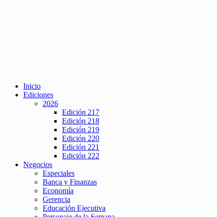
Inicio
Ediciones
2026
Edición 217
Edición 218
Edición 219
Edición 220
Edición 221
Edición 222
Negocios
Especiales
Banca y Finanzas
Economía
Gerencia
Educación Ejecutiva
Personaje de la Semana