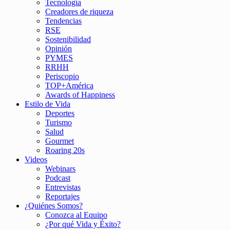
Tecnología
Creadores de riqueza
Tendencias
RSE
Sostenibilidad
Opinión
PYMES
RRHH
Periscopio
TOP+América
Awards of Happiness
Estilo de Vida
Deportes
Turismo
Salud
Gourmet
Roaring 20s
Videos
Webinars
Podcast
Entrevistas
Reportajes
¿Quiénes Somos?
Conozca al Equipo
¿Por qué Vida y Éxito?