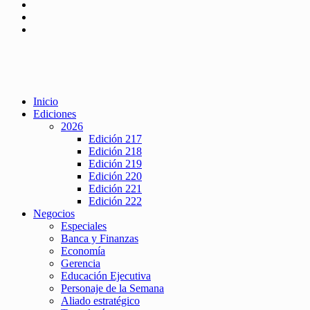
Inicio
Ediciones
2026
Edición 217
Edición 218
Edición 219
Edición 220
Edición 221
Edición 222
Negocios
Especiales
Banca y Finanzas
Economía
Gerencia
Educación Ejecutiva
Personaje de la Semana
Aliado estratégico