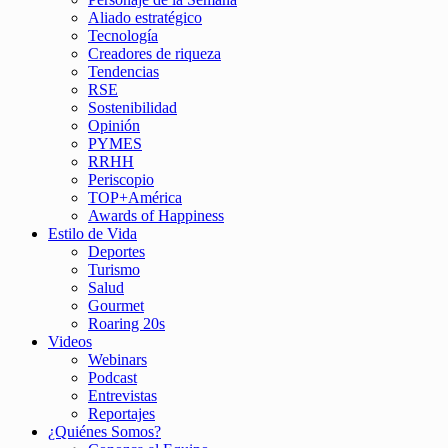
Aliado estratégico
Tecnología
Creadores de riqueza
Tendencias
RSE
Sostenibilidad
Opinión
PYMES
RRHH
Periscopio
TOP+América
Awards of Happiness
Estilo de Vida
Deportes
Turismo
Salud
Gourmet
Roaring 20s
Videos
Webinars
Podcast
Entrevistas
Reportajes
¿Quiénes Somos?