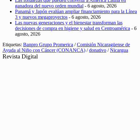
Las fortalezas que pueden convertir a América Latina en
ganadora del nuevo orden mundial
- 6 agosto, 2026
Panamá y Japón evalúan ampliar financiamiento para la Línea
3 y nuevos megaproyectos
- 6 agosto, 2026
Las nuevas generaciones y el bienestar transforman las
decisiones de compra en higiene y salud en Centroamérica
- 6
agosto, 2026
Etiquetas:
Banpro Grupo Promerica
/
Comisión Nicaragüense de
Ayuda al Niño con Cáncer (CONANCA)
/
donativo
/
Nicargua
Revista Digital