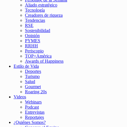
Aliado estratégico
Tecnología
Creadores de riqueza
Tendencias
RSE
Sostenibilidad
Opinión
PYMES
RRHH
Periscopio
TOP+América
Awards of Happiness
Estilo de Vida
Deportes
Turismo
Salud
Gourmet
Roaring 20s
Videos
Webinars
Podcast
Entrevistas
Reportajes
¿Quiénes Somos?