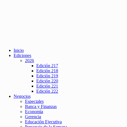
Inicio
Ediciones
2026
Edición 217
Edición 218
Edición 219
Edición 220
Edición 221
Edición 222
Negocios
Especiales
Banca y Finanzas
Economía
Gerencia
Educación Ejecutiva
Personaje de la Semana