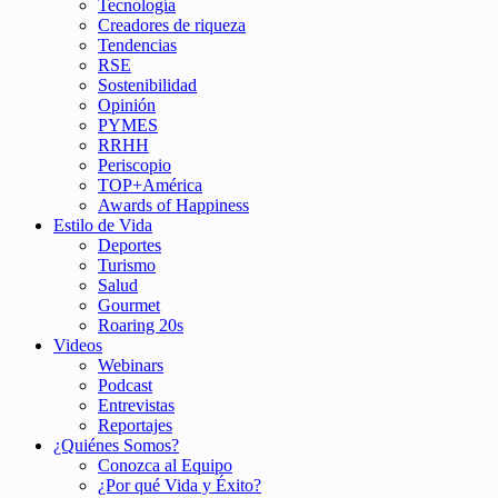
Tecnología
Creadores de riqueza
Tendencias
RSE
Sostenibilidad
Opinión
PYMES
RRHH
Periscopio
TOP+América
Awards of Happiness
Estilo de Vida
Deportes
Turismo
Salud
Gourmet
Roaring 20s
Videos
Webinars
Podcast
Entrevistas
Reportajes
¿Quiénes Somos?
Conozca al Equipo
¿Por qué Vida y Éxito?