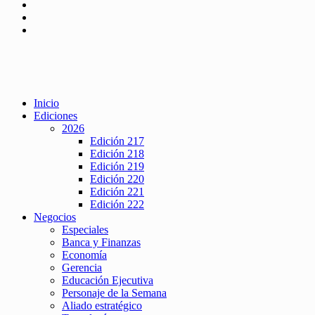
Inicio
Ediciones
2026
Edición 217
Edición 218
Edición 219
Edición 220
Edición 221
Edición 222
Negocios
Especiales
Banca y Finanzas
Economía
Gerencia
Educación Ejecutiva
Personaje de la Semana
Aliado estratégico