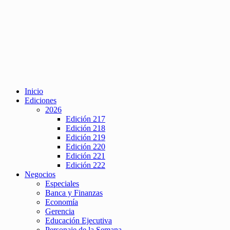
Inicio
Ediciones
2026
Edición 217
Edición 218
Edición 219
Edición 220
Edición 221
Edición 222
Negocios
Especiales
Banca y Finanzas
Economía
Gerencia
Educación Ejecutiva
Personaje de la Semana