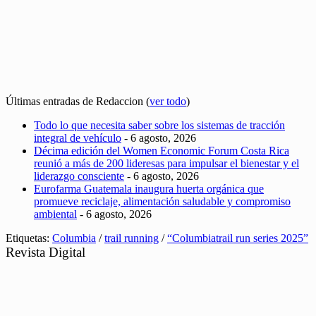
Últimas entradas de Redaccion
(
ver todo
)
Todo lo que necesita saber sobre los sistemas de tracción
integral de vehículo
- 6 agosto, 2026
Décima edición del Women Economic Forum Costa Rica
reunió a más de 200 lideresas para impulsar el bienestar y el
liderazgo consciente
- 6 agosto, 2026
Eurofarma Guatemala inaugura huerta orgánica que
promueve reciclaje, alimentación saludable y compromiso
ambiental
- 6 agosto, 2026
Etiquetas:
Columbia
/
trail running
/
“Columbiatrail run series 2025”
Revista Digital