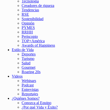
Tecnología
Creadores de riqueza
Tendencias
RSE
Sostenibilidad
Opinión
PYMES
RRHH
Periscopio
TOP+América
Awards of Happiness
Estilo de Vida
Deportes
Turismo
Salud
Gourmet
Roaring 20s
Videos
Webinars
Podcast
Entrevistas
Reportajes
¿Quiénes Somos?
Conozca al Equipo
¿Por qué Vida y Éxito?