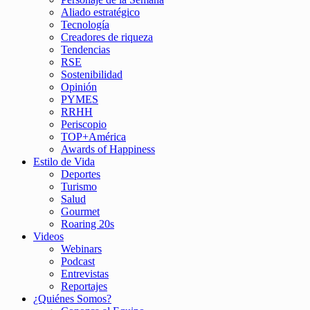
Aliado estratégico
Tecnología
Creadores de riqueza
Tendencias
RSE
Sostenibilidad
Opinión
PYMES
RRHH
Periscopio
TOP+América
Awards of Happiness
Estilo de Vida
Deportes
Turismo
Salud
Gourmet
Roaring 20s
Videos
Webinars
Podcast
Entrevistas
Reportajes
¿Quiénes Somos?