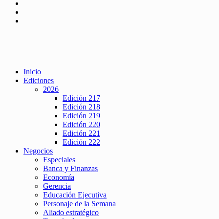
Inicio
Ediciones
2026
Edición 217
Edición 218
Edición 219
Edición 220
Edición 221
Edición 222
Negocios
Especiales
Banca y Finanzas
Economía
Gerencia
Educación Ejecutiva
Personaje de la Semana
Aliado estratégico