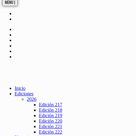
MENÚ |
Inicio
Ediciones
2026
Edición 217
Edición 218
Edición 219
Edición 220
Edición 221
Edición 222