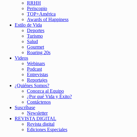
RRHH
Periscopio
TOP+América
Awards of Happiness
Estilo de Vida
Deportes
Turismo
Salud
Gourmet
Roaring 20s
Videos
Webinars
Podcast
Entrevistas
Reportajes
¿Quiénes Somos?
Conozca al Equipo
¿Por qué Vida y Éxito?
Contáctenos
Suscríbase
Newsletter
REVISTA DIGITAL
Revista digital
Ediciones Especiales