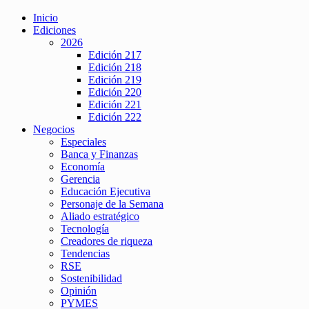
Inicio
Ediciones
2026
Edición 217
Edición 218
Edición 219
Edición 220
Edición 221
Edición 222
Negocios
Especiales
Banca y Finanzas
Economía
Gerencia
Educación Ejecutiva
Personaje de la Semana
Aliado estratégico
Tecnología
Creadores de riqueza
Tendencias
RSE
Sostenibilidad
Opinión
PYMES