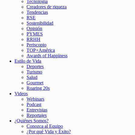
Tecnología
Creadores de riqueza
Tendencias
RSE
Sostenibilidad
Opinión
PYMES
RRHH
Periscopio
TOP+América
Awards of Happiness
Estilo de Vida
Deportes
Turismo
Salud
Gourmet
Roaring 20s
Videos
Webinars
Podcast
Entrevistas
Reportajes
¿Quiénes Somos?
Conozca al Equipo
¿Por qué Vida y Éxito?