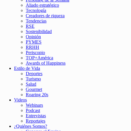
Aliado estratégico
Tecnología
Creadores de riqueza
Tendencias
RSE
Sostenibilidad
Opinión
PYMES
RRHH
Periscopio
TOP+América
Awards of Happiness
Estilo de Vida
Deportes
Turismo
Salud
Gourmet
Roaring 20s
Videos
Webinars
Podcast
Entrevistas
Reportajes
¿Quiénes Somos?