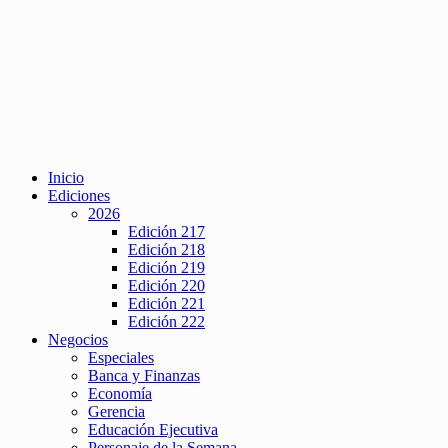
Inicio
Ediciones
2026
Edición 217
Edición 218
Edición 219
Edición 220
Edición 221
Edición 222
Negocios
Especiales
Banca y Finanzas
Economía
Gerencia
Educación Ejecutiva
Personaje de la Semana