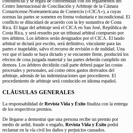
confidencial y se regirá de conformidad con los reglamentos del
Centro Internacional de Conciliación y Arbitraje de la Cámara
Costarricense-Norteamericana de Comercio («CICA»), a cuyas
normas las partes se someten en forma voluntaria e incondicional. El
conflicto se dilucidará de acuerdo con la ley sustantiva de Costa
Rica. El lugar del arbitraje será el CICA en San José, República de
Costa Rica, y será resuelto por un tribunal arbitral compuesto por
tres árbitros. Los árbitros serán designados por el CICA. El laudo
arbitral se dictará por escrito, será definitivo, vinculante para las
partes e inapelable, salvo el recurso de revisión o de nulidad. Una
vez que el laudo se haya dictado y se encuentre firme, producirá los
efectos de cosa juzgada material y las partes deberán cumplirlo sin
demora. Los árbitros decidirán cuál parte deberá pagar las costas
procesales y personales, así como otros gastos derivados del
arbitraje, además de las indemnizaciones que procedieren. El
procedimiento de arbitraje será conducido en idioma español.
CLÁUSULAS GENERALES
La responsabilidad de
Revista Vida y Éxito
finaliza con la entrega
de los respectivos premios.
De llegarse a demostrar que una persona recibe un premio por
medio de ardid, fraude o engaño,
Revista Vida y Éxito
podrá
reclamar en la vía civil los daños y perjuicios causados.