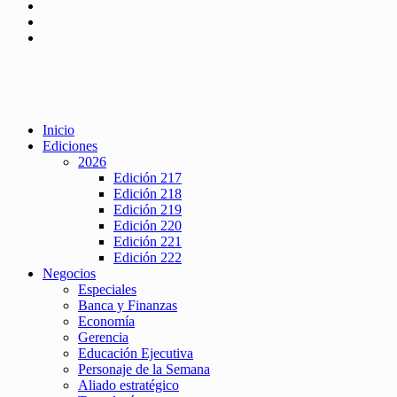
Inicio
Ediciones
2026
Edición 217
Edición 218
Edición 219
Edición 220
Edición 221
Edición 222
Negocios
Especiales
Banca y Finanzas
Economía
Gerencia
Educación Ejecutiva
Personaje de la Semana
Aliado estratégico