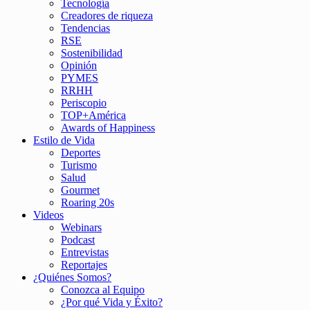
Tecnología
Creadores de riqueza
Tendencias
RSE
Sostenibilidad
Opinión
PYMES
RRHH
Periscopio
TOP+América
Awards of Happiness
Estilo de Vida
Deportes
Turismo
Salud
Gourmet
Roaring 20s
Videos
Webinars
Podcast
Entrevistas
Reportajes
¿Quiénes Somos?
Conozca al Equipo
¿Por qué Vida y Éxito?