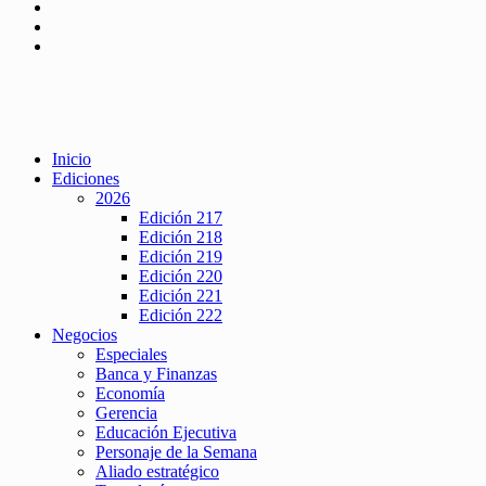
Inicio
Ediciones
2026
Edición 217
Edición 218
Edición 219
Edición 220
Edición 221
Edición 222
Negocios
Especiales
Banca y Finanzas
Economía
Gerencia
Educación Ejecutiva
Personaje de la Semana
Aliado estratégico