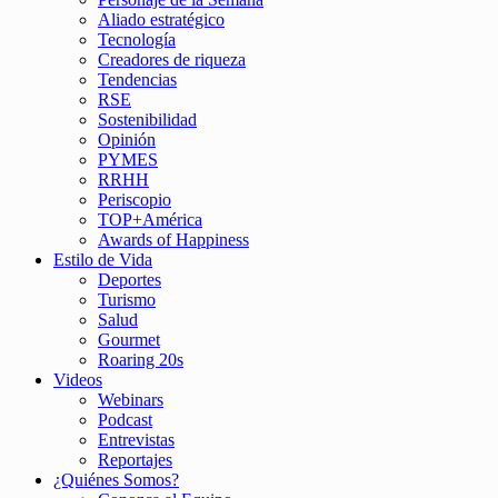
Aliado estratégico
Tecnología
Creadores de riqueza
Tendencias
RSE
Sostenibilidad
Opinión
PYMES
RRHH
Periscopio
TOP+América
Awards of Happiness
Estilo de Vida
Deportes
Turismo
Salud
Gourmet
Roaring 20s
Videos
Webinars
Podcast
Entrevistas
Reportajes
¿Quiénes Somos?