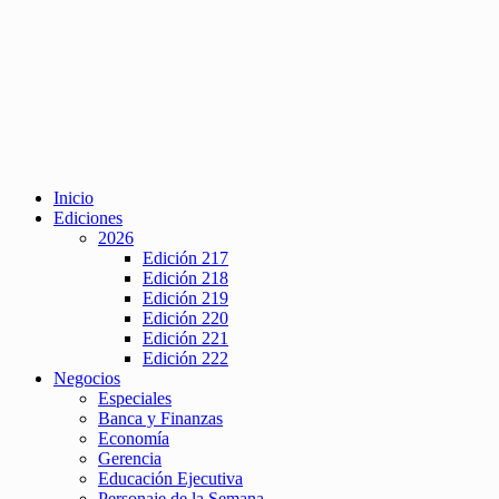
Inicio
Ediciones
2026
Edición 217
Edición 218
Edición 219
Edición 220
Edición 221
Edición 222
Negocios
Especiales
Banca y Finanzas
Economía
Gerencia
Educación Ejecutiva
Personaje de la Semana