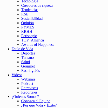
Tecnología
Creadores de riqueza
Tendencias
RSE
Sostenibilidad
Opinión
PYMES
RRHH
Periscopio
TOP+América
Awards of Happiness
Estilo de Vida
Deportes
Turismo
Salud
Gourmet
Roaring 20s
Videos
Webinars
Podcast
Entrevistas
Reportajes
¿Quiénes Somos?
Conozca al Equipo
¿Por qué Vida y Éxito?