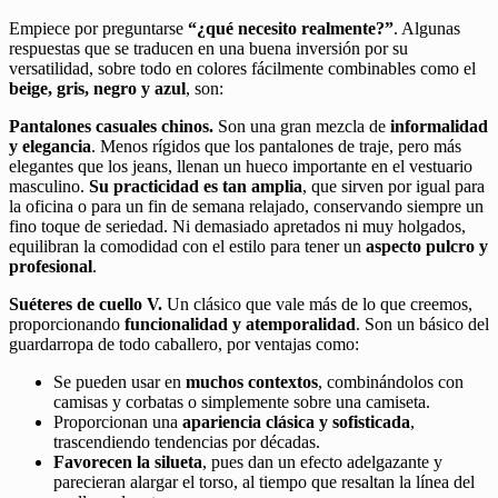
Empiece por preguntarse
“¿qué necesito realmente?”
. Algunas
respuestas que se traducen en una buena inversión por su
versatilidad, sobre todo en colores fácilmente combinables como el
beige, gris, negro y azul
, son:
Pantalones casuales chinos.
Son una gran mezcla de
informalidad
y elegancia
. Menos rígidos que los pantalones de traje, pero más
elegantes que los jeans, llenan un hueco importante en el vestuario
masculino.
Su practicidad es tan amplia
, que sirven por igual para
la oficina o para un fin de semana relajado, conservando siempre un
fino toque de seriedad. Ni demasiado apretados ni muy holgados,
equilibran la comodidad con el estilo para tener un
aspecto pulcro y
profesional
.
Suéteres de cuello V.
Un clásico que vale más de lo que creemos,
proporcionando
funcionalidad y atemporalidad
. Son un básico del
guardarropa de todo caballero, por ventajas como:
Se pueden usar en
muchos contextos
, combinándolos con
camisas y corbatas o simplemente sobre una camiseta.
Proporcionan una
apariencia clásica y sofisticada
,
trascendiendo tendencias por décadas.
Favorecen la silueta
, pues dan un efecto adelgazante y
parecieran alargar el torso, al tiempo que resaltan la línea del