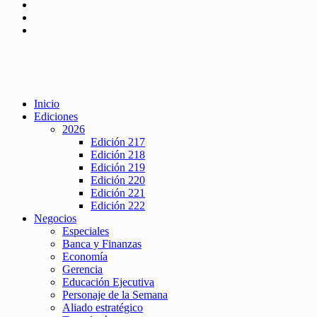
Inicio
Ediciones
2026
Edición 217
Edición 218
Edición 219
Edición 220
Edición 221
Edición 222
Negocios
Especiales
Banca y Finanzas
Economía
Gerencia
Educación Ejecutiva
Personaje de la Semana
Aliado estratégico