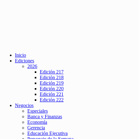
Inicio
Ediciones
2026
Edición 217
Edición 218
Edición 219
Edición 220
Edición 221
Edición 222
Negocios
Especiales
Banca y Finanzas
Economía
Gerencia
Educación Ejecutiva
Personaje de la Semana