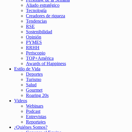
Aliado estratégico
Tecnología
Creadores de riqueza
Tendencias
RSE
Sostenibilidad
Opinión
PYMES
RRHH
Periscopio
TOP+América
Awards of Happiness
Estilo de Vida
Deportes
Turismo
Salud
Gourmet
Roaring 20s
Videos
Webinars
Podcast
Entrevistas
Reportajes
¿Quiénes Somos?