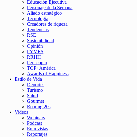
Educación Ejecutiva
Personaje de la Semana
Aliado estratégico
Tecnología
Creadores de riqueza
Tendencias
RSE
Sostenibilidad
Opinión
PYMES
RRHH
Periscopio
TOP+América
Awards of Happiness
Estilo de Vida
Deportes
Turismo
Salud
Gourmet
Roaring 20s
Videos
Webinars
Podcast
Entrevistas
Reportajes