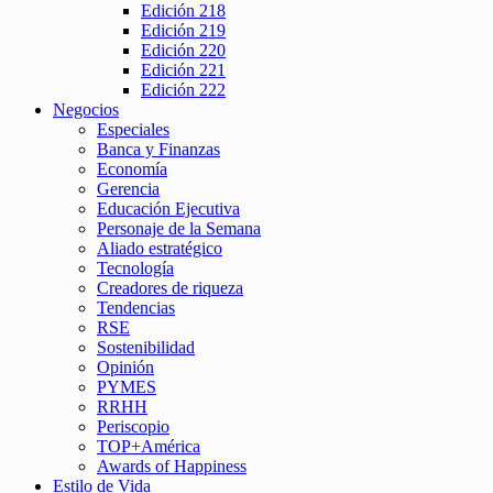
Edición 218
Edición 219
Edición 220
Edición 221
Edición 222
Negocios
Especiales
Banca y Finanzas
Economía
Gerencia
Educación Ejecutiva
Personaje de la Semana
Aliado estratégico
Tecnología
Creadores de riqueza
Tendencias
RSE
Sostenibilidad
Opinión
PYMES
RRHH
Periscopio
TOP+América
Awards of Happiness
Estilo de Vida