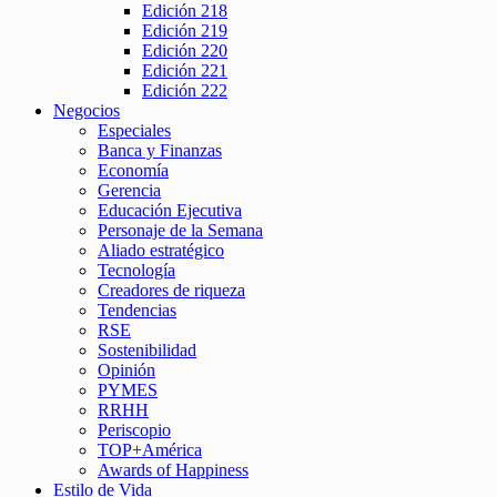
Edición 218
Edición 219
Edición 220
Edición 221
Edición 222
Negocios
Especiales
Banca y Finanzas
Economía
Gerencia
Educación Ejecutiva
Personaje de la Semana
Aliado estratégico
Tecnología
Creadores de riqueza
Tendencias
RSE
Sostenibilidad
Opinión
PYMES
RRHH
Periscopio
TOP+América
Awards of Happiness
Estilo de Vida