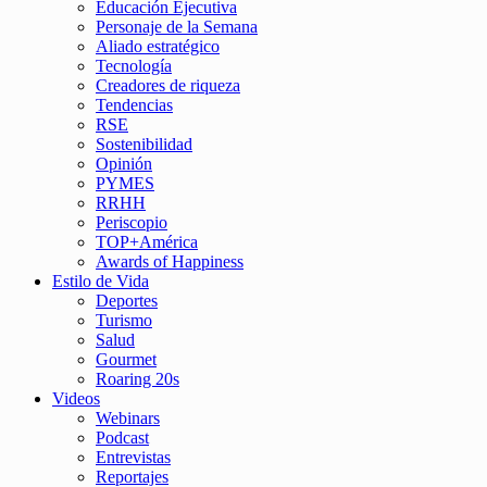
Educación Ejecutiva
Personaje de la Semana
Aliado estratégico
Tecnología
Creadores de riqueza
Tendencias
RSE
Sostenibilidad
Opinión
PYMES
RRHH
Periscopio
TOP+América
Awards of Happiness
Estilo de Vida
Deportes
Turismo
Salud
Gourmet
Roaring 20s
Videos
Webinars
Podcast
Entrevistas
Reportajes