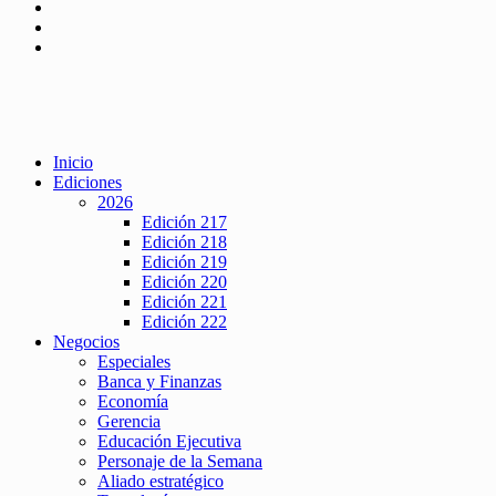
Inicio
Ediciones
2026
Edición 217
Edición 218
Edición 219
Edición 220
Edición 221
Edición 222
Negocios
Especiales
Banca y Finanzas
Economía
Gerencia
Educación Ejecutiva
Personaje de la Semana
Aliado estratégico