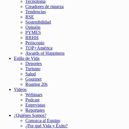
Tecnología
Creadores de riqueza
Tendencias
RSE
Sostenibilidad
Opinión
PYMES
RRHH
Periscopio
TOP+América
Awards of Happiness
Estilo de Vida
Deportes
Turismo
Salud
Gourmet
Roaring 20s
Videos
Webinars
Podcast
Entrevistas
Reportajes
¿Quiénes Somos?
Conozca al Equipo
¿Por qué Vida y Éxito?