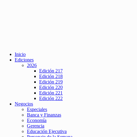
Inicio
Ediciones
2026
Edición 217
Edición 218
Edición 219
Edición 220
Edición 221
Edición 222
Negocios
Especiales
Banca y Finanzas
Economía
Gerencia
Educación Ejecutiva
Personaje de la Semana