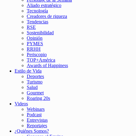
Aliado estratégico
Tecnología
Creadores de riqueza
Tendencias
RSE
Sostenibilidad
Opinión
PYMES
RRHH
Periscopio
TOP+América
Awards of Happiness
Estilo de Vida
Deportes
Turismo
Salud
Gourmet
Roaring 20s
Videos
Webinars
Podcast
Entrevistas
Reportajes
¿Quiénes Somos?