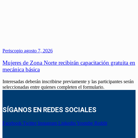
Periscopio
agosto 7, 2026
Mujeres de Zona Norte recibirán capacitación gratuita en
mecánica básica
Interesadas deberán inscribirse previamente y las participantes serán
seleccionadas entre quienes completen el formulario.
SÍGANOS EN REDES SOCIALES
Facebook
Twitter
Instagram
Linkedin
Youtube
Reddit