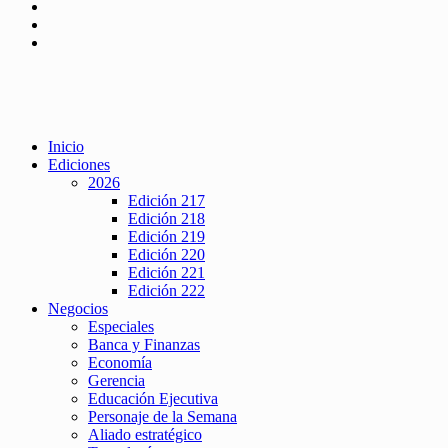
Inicio
Ediciones
2026
Edición 217
Edición 218
Edición 219
Edición 220
Edición 221
Edición 222
Negocios
Especiales
Banca y Finanzas
Economía
Gerencia
Educación Ejecutiva
Personaje de la Semana
Aliado estratégico