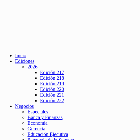
Inicio
Ediciones
2026
Edición 217
Edición 218
Edición 219
Edición 220
Edición 221
Edición 222
Negocios
Especiales
Banca y Finanzas
Economía
Gerencia
Educación Ejecutiva
Personaje de la Semana