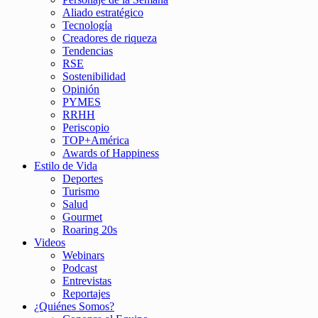
Aliado estratégico
Tecnología
Creadores de riqueza
Tendencias
RSE
Sostenibilidad
Opinión
PYMES
RRHH
Periscopio
TOP+América
Awards of Happiness
Estilo de Vida
Deportes
Turismo
Salud
Gourmet
Roaring 20s
Videos
Webinars
Podcast
Entrevistas
Reportajes
¿Quiénes Somos?