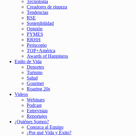
Tecnología
Creadores de riqueza
Tendencias
RSE
Sostenibilidad
Opinión
PYMES
RRHH
Periscopio
TOP+América
Awards of Happiness
Estilo de Vida
Deportes
Turismo
Salud
Gourmet
Roaring 20s
Videos
Webinars
Podcast
Entrevistas
Reportajes
¿Quiénes Somos?
Conozca al Equipo
¿Por qué Vida y Éxito?