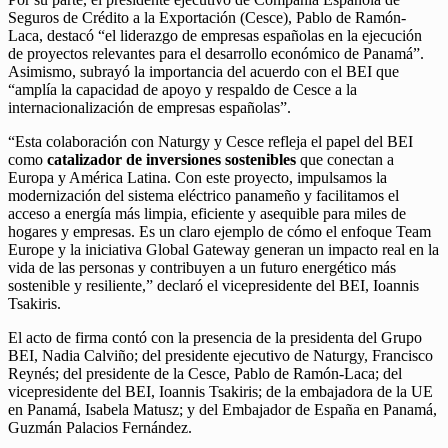
Seguros de Crédito a la Exportación (Cesce), Pablo de Ramón-
Laca, destacó “el liderazgo de empresas españolas en la ejecución
de proyectos relevantes para el desarrollo económico de Panamá”.
Asimismo, subrayó la importancia del acuerdo con el BEI que
“amplía la capacidad de apoyo y respaldo de Cesce a la
internacionalización de empresas españolas”.
“Esta colaboración con Naturgy y Cesce refleja el papel del BEI
como
catalizador de inversiones sostenibles
que conectan a
Europa y América Latina. Con este proyecto, impulsamos la
modernización del sistema eléctrico panameño y facilitamos el
acceso a energía más limpia, eficiente y asequible para miles de
hogares y empresas. Es un claro ejemplo de cómo el enfoque Team
Europe y la iniciativa Global Gateway generan un impacto real en la
vida de las personas y contribuyen a un futuro energético más
sostenible y resiliente,” declaró el vicepresidente del BEI, Ioannis
Tsakiris.
El acto de firma contó con la presencia de la presidenta del Grupo
BEI, Nadia Calviño; del presidente ejecutivo de Naturgy, Francisco
Reynés; del presidente de la Cesce, Pablo de Ramón-Laca; del
vicepresidente del BEI, Ioannis Tsakiris; de la embajadora de la UE
en Panamá, Isabela Matusz; y del Embajador de España en Panamá,
Guzmán Palacios Fernández.