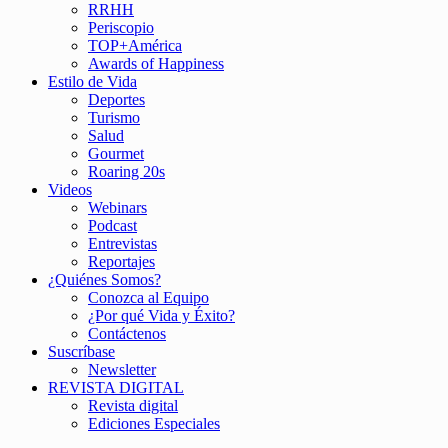
RRHH
Periscopio
TOP+América
Awards of Happiness
Estilo de Vida
Deportes
Turismo
Salud
Gourmet
Roaring 20s
Videos
Webinars
Podcast
Entrevistas
Reportajes
¿Quiénes Somos?
Conozca al Equipo
¿Por qué Vida y Éxito?
Contáctenos
Suscríbase
Newsletter
REVISTA DIGITAL
Revista digital
Ediciones Especiales