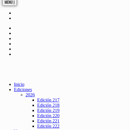
MENÚ |
Inicio
Ediciones
2026
Edición 217
Edición 218
Edición 219
Edición 220
Edición 221
Edición 222