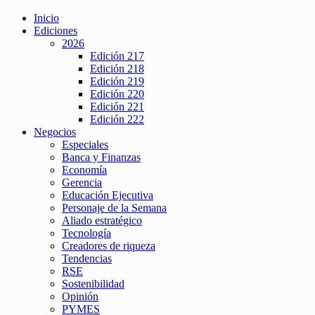
Inicio
Ediciones
2026
Edición 217
Edición 218
Edición 219
Edición 220
Edición 221
Edición 222
Negocios
Especiales
Banca y Finanzas
Economía
Gerencia
Educación Ejecutiva
Personaje de la Semana
Aliado estratégico
Tecnología
Creadores de riqueza
Tendencias
RSE
Sostenibilidad
Opinión
PYMES