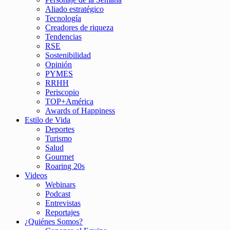
Aliado estratégico
Tecnología
Creadores de riqueza
Tendencias
RSE
Sostenibilidad
Opinión
PYMES
RRHH
Periscopio
TOP+América
Awards of Happiness
Estilo de Vida
Deportes
Turismo
Salud
Gourmet
Roaring 20s
Videos
Webinars
Podcast
Entrevistas
Reportajes
¿Quiénes Somos?