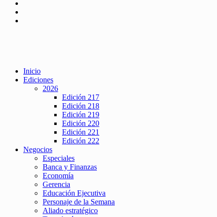
Inicio
Ediciones
2026
Edición 217
Edición 218
Edición 219
Edición 220
Edición 221
Edición 222
Negocios
Especiales
Banca y Finanzas
Economía
Gerencia
Educación Ejecutiva
Personaje de la Semana
Aliado estratégico