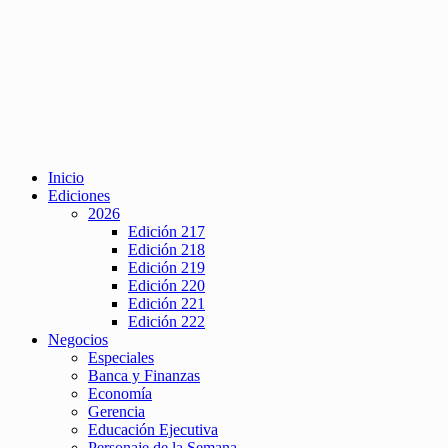
Inicio
Ediciones
2026
Edición 217
Edición 218
Edición 219
Edición 220
Edición 221
Edición 222
Negocios
Especiales
Banca y Finanzas
Economía
Gerencia
Educación Ejecutiva
Personaje de la Semana