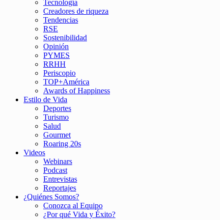
Tecnología
Creadores de riqueza
Tendencias
RSE
Sostenibilidad
Opinión
PYMES
RRHH
Periscopio
TOP+América
Awards of Happiness
Estilo de Vida
Deportes
Turismo
Salud
Gourmet
Roaring 20s
Videos
Webinars
Podcast
Entrevistas
Reportajes
¿Quiénes Somos?
Conozca al Equipo
¿Por qué Vida y Éxito?