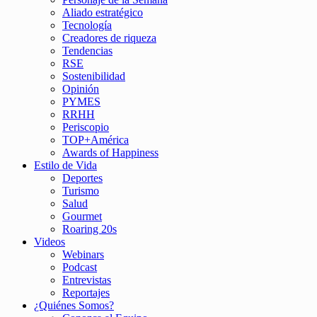
Aliado estratégico
Tecnología
Creadores de riqueza
Tendencias
RSE
Sostenibilidad
Opinión
PYMES
RRHH
Periscopio
TOP+América
Awards of Happiness
Estilo de Vida
Deportes
Turismo
Salud
Gourmet
Roaring 20s
Videos
Webinars
Podcast
Entrevistas
Reportajes
¿Quiénes Somos?