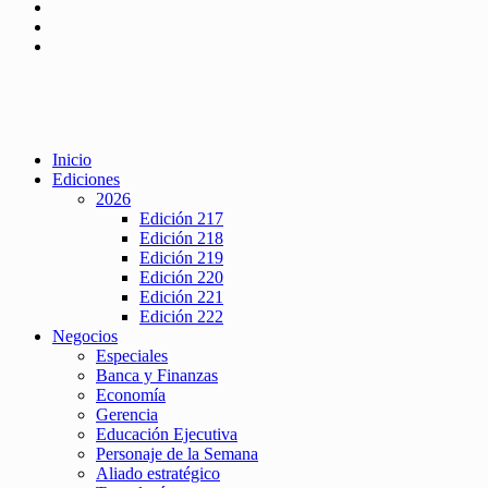
Inicio
Ediciones
2026
Edición 217
Edición 218
Edición 219
Edición 220
Edición 221
Edición 222
Negocios
Especiales
Banca y Finanzas
Economía
Gerencia
Educación Ejecutiva
Personaje de la Semana
Aliado estratégico