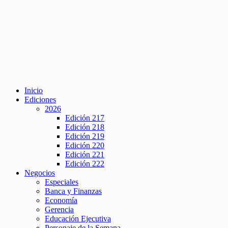
Inicio
Ediciones
2026
Edición 217
Edición 218
Edición 219
Edición 220
Edición 221
Edición 222
Negocios
Especiales
Banca y Finanzas
Economía
Gerencia
Educación Ejecutiva
Personaje de la Semana