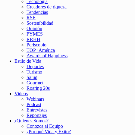
Tecnología
Creadores de riqueza
Tendencias
RSE
Sostenibilidad
Opinión
PYMES
RRHH
Periscopio
TOP+América
Awards of Happiness
Estilo de Vida
Deportes
Turismo
Salud
Gourmet
Roaring 20s
Videos
Webinars
Podcast
Entrevistas
Reportajes
¿Quiénes Somos?
Conozca al Equipo
¿Por qué Vida y Éxito?