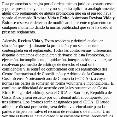
Esta promoción se regirá por el ordenamiento jurídico costarricense
y por el presente reglamento y no se podrá aplicar o analógicamente
algún otro reglamento de alguna promoción que en el pasado haya
sacado al mercado
Revista Vida y Éxito.
Asimismo
Revista Vida y
Éxito
se reserva el derecho de modificar el presente reglamento en
cualquier momento dando la misma publicidad que se le ha dado al
presente reglamento.
Además,
Revista Vida y Éxito
resolverá y definirá cualquier
situación que surja durante la promoción y no se encuentre
contemplada en el reglamento. Todas las controversias, diferencias,
disputas o reclamos que pudieran derivarse de esta Promoción, su
ejecución, incumplimiento, liquidación, interpretación o validez, se
resolverán por medio de arbitraje de derecho el cual será
confidencial y se regirá de conformidad con los reglamentos del
Centro Internacional de Conciliación y Arbitraje de la Cámara
Costarricense-Norteamericana de Comercio («CICA»), a cuyas
normas las partes se someten en forma voluntaria e incondicional. El
conflicto se dilucidará de acuerdo con la ley sustantiva de Costa
Rica. El lugar del arbitraje será el CICA en San José, República de
Costa Rica, y será resuelto por un tribunal arbitral compuesto por
tres árbitros. Los árbitros serán designados por el CICA. El laudo
arbitral se dictará por escrito, será definitivo, vinculante para las
partes e inapelable, salvo el recurso de revisión o de nulidad. Una
vez que el laudo se haya dictado y se encuentre firme, producirá los