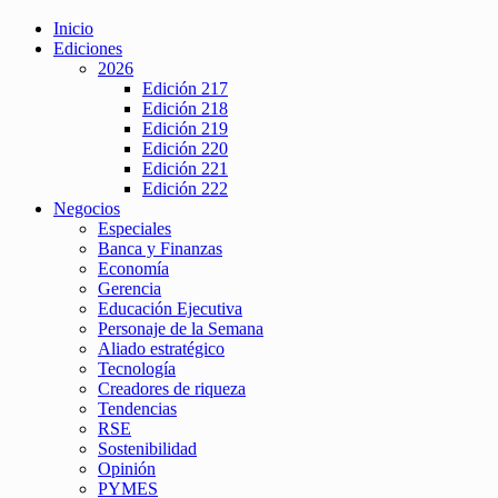
Inicio
Ediciones
2026
Edición 217
Edición 218
Edición 219
Edición 220
Edición 221
Edición 222
Negocios
Especiales
Banca y Finanzas
Economía
Gerencia
Educación Ejecutiva
Personaje de la Semana
Aliado estratégico
Tecnología
Creadores de riqueza
Tendencias
RSE
Sostenibilidad
Opinión
PYMES