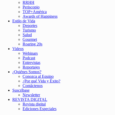
RRHH
Periscopio
TOP+América
Awards of Happiness
Estilo de Vida
Deportes
Turismo
Salud
Gourmet
Roaring 20s
Videos
Webinars
Podcast
Entrevistas
Reportajes
¿Quiénes Somos?
Conozca al Equipo
¿Por qué Vida y Éxito?
Contáctenos
Suscríbase
Newsletter
REVISTA DIGITAL
Revista digital
Ediciones Especiales