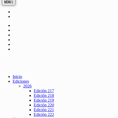
MENÚ |
Inicio
Ediciones
2026
Edición 217
Edición 218
Edición 219
Edición 220
Edición 221
Edición 222