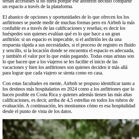
serían accesibles si no fuera porque ese anfitrión decidió compartir
un espacio a través de la plataforma.
El abanico de opciones y oportunidades de lo que ofrecen los los
anfitriones se puede medir de muchas formas pero en Airbnb la más
confiable es a través de las calificaciones y reseñas; es decir los
huéspedes son quienes evalúan qué es lo que hace a un gran
anfitrión: si un espacio es impecable, si el anfitrión les da una
respuesta rápida a sus necesidades, si el proceso de registro es fluido
y sencillo, si la locación donde se encuentra el espacio es adecuada,
y también el valor por lo que están pagando. Todas estas aristas son
lo que hacen que a los viajeros se les facilite el inicio de las
vacaciones y bien los anfitriones son quienes deciden ir más allá
para lograr que cada viajero se sienta como en casa.
Con estas facultades en mente, Airbnb se propuso identificar tanto a
los destinos más hospitalarios en 2024 como a los anfitriones que lo
hacen posible en Costa Rica y quienes además tienen las más altas
calificaciones, es decir, arriba de 4,5 estrellas en todos los rubros de
evaluación. A continuación, les mostramos cómo es esa hospitalidad
desde el punto de vista de los datos.