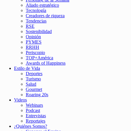
Aliado estratégico
Tecnología
Creadores de riqueza
Tendencias
RSE
Sostenibilidad
Opinión
PYMES
RRHH
Periscopio
TOP+América
Awards of Happiness
Estilo de Vida
Deportes
Turismo
Salud
Gourmet
Roaring 20s
Videos
Webinars
Podcast
Entrevistas
Reportajes
¿Quiénes Somos?