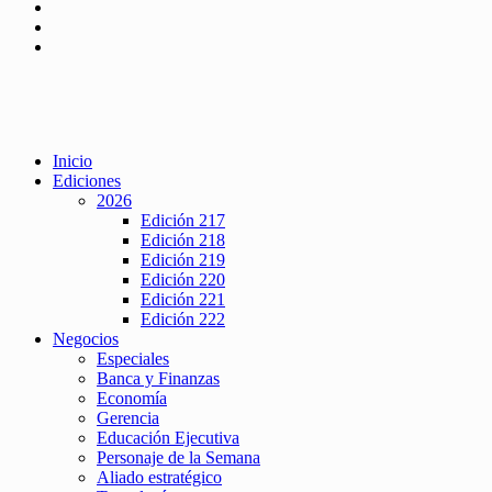
Inicio
Ediciones
2026
Edición 217
Edición 218
Edición 219
Edición 220
Edición 221
Edición 222
Negocios
Especiales
Banca y Finanzas
Economía
Gerencia
Educación Ejecutiva
Personaje de la Semana
Aliado estratégico