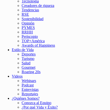
Tecnología
Creadores de riqueza
Tendencias
RSE
Sostenibilidad
Opinión
PYMES
RRHH
Periscopio
TOP+América
Awards of Happiness
Estilo de Vida
Deportes
Turismo
Salud
Gourmet
Roaring 20s
Videos
Webinars
Podcast
Entrevistas
Reportajes
¿Quiénes Somos?
Conozca al Equipo
¿Por qué Vida y Éxito?