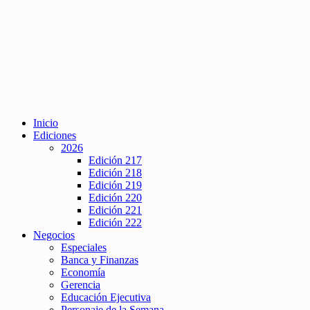
Inicio
Ediciones
2026
Edición 217
Edición 218
Edición 219
Edición 220
Edición 221
Edición 222
Negocios
Especiales
Banca y Finanzas
Economía
Gerencia
Educación Ejecutiva
Personaje de la Semana