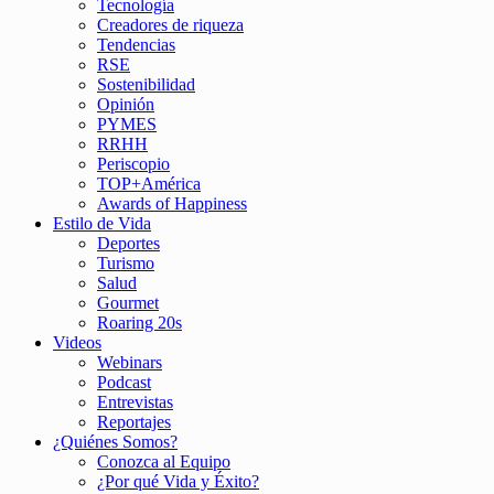
Tecnología
Creadores de riqueza
Tendencias
RSE
Sostenibilidad
Opinión
PYMES
RRHH
Periscopio
TOP+América
Awards of Happiness
Estilo de Vida
Deportes
Turismo
Salud
Gourmet
Roaring 20s
Videos
Webinars
Podcast
Entrevistas
Reportajes
¿Quiénes Somos?
Conozca al Equipo
¿Por qué Vida y Éxito?