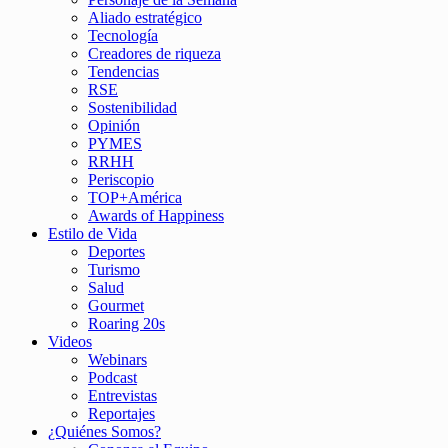
Aliado estratégico
Tecnología
Creadores de riqueza
Tendencias
RSE
Sostenibilidad
Opinión
PYMES
RRHH
Periscopio
TOP+América
Awards of Happiness
Estilo de Vida
Deportes
Turismo
Salud
Gourmet
Roaring 20s
Videos
Webinars
Podcast
Entrevistas
Reportajes
¿Quiénes Somos?