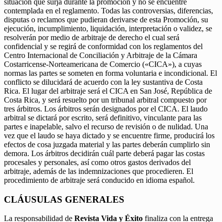
situación que surja durante la promoción y no se encuentre
contemplada en el reglamento. Todas las controversias, diferencias,
disputas o reclamos que pudieran derivarse de esta Promoción, su
ejecución, incumplimiento, liquidación, interpretación o validez, se
resolverán por medio de arbitraje de derecho el cual será
confidencial y se regirá de conformidad con los reglamentos del
Centro Internacional de Conciliación y Arbitraje de la Cámara
Costarricense-Norteamericana de Comercio («CICA»), a cuyas
normas las partes se someten en forma voluntaria e incondicional. El
conflicto se dilucidará de acuerdo con la ley sustantiva de Costa
Rica. El lugar del arbitraje será el CICA en San José, República de
Costa Rica, y será resuelto por un tribunal arbitral compuesto por
tres árbitros. Los árbitros serán designados por el CICA. El laudo
arbitral se dictará por escrito, será definitivo, vinculante para las
partes e inapelable, salvo el recurso de revisión o de nulidad. Una
vez que el laudo se haya dictado y se encuentre firme, producirá los
efectos de cosa juzgada material y las partes deberán cumplirlo sin
demora. Los árbitros decidirán cuál parte deberá pagar las costas
procesales y personales, así como otros gastos derivados del
arbitraje, además de las indemnizaciones que procedieren. El
procedimiento de arbitraje será conducido en idioma español.
CLÁUSULAS GENERALES
La responsabilidad de
Revista Vida y Éxito
finaliza con la entrega