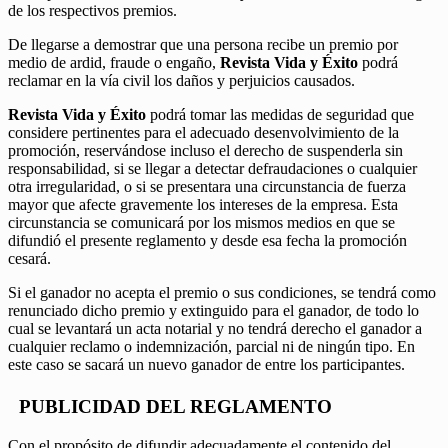
de los respectivos premios.
De llegarse a demostrar que una persona recibe un premio por
medio de ardid, fraude o engaño,
Revista Vida y Éxito
podrá
reclamar en la vía civil los daños y perjuicios causados.
Revista Vida y Éxito
podrá tomar las medidas de seguridad que
considere pertinentes para el adecuado desenvolvimiento de la
promoción, reservándose incluso el derecho de suspenderla sin
responsabilidad, si se llegar a detectar defraudaciones o cualquier
otra irregularidad, o si se presentara una circunstancia de fuerza
mayor que afecte gravemente los intereses de la empresa. Esta
circunstancia se comunicará por los mismos medios en que se
difundió el presente reglamento y desde esa fecha la promoción
cesará.
Si el ganador no acepta el premio o sus condiciones, se tendrá como
renunciado dicho premio y extinguido para el ganador, de todo lo
cual se levantará un acta notarial y no tendrá derecho el ganador a
cualquier reclamo o indemnización, parcial ni de ningún tipo. En
este caso se sacará un nuevo ganador de entre los participantes.
PUBLICIDAD DEL REGLAMENTO
Con el propósito de difundir adecuadamente el contenido del