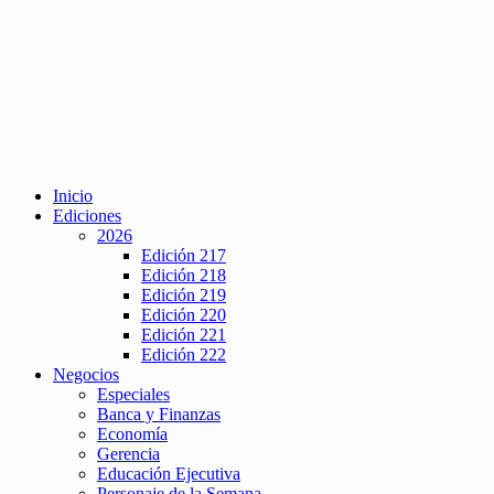
Inicio
Ediciones
2026
Edición 217
Edición 218
Edición 219
Edición 220
Edición 221
Edición 222
Negocios
Especiales
Banca y Finanzas
Economía
Gerencia
Educación Ejecutiva
Personaje de la Semana