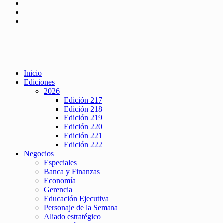
Inicio
Ediciones
2026
Edición 217
Edición 218
Edición 219
Edición 220
Edición 221
Edición 222
Negocios
Especiales
Banca y Finanzas
Economía
Gerencia
Educación Ejecutiva
Personaje de la Semana
Aliado estratégico