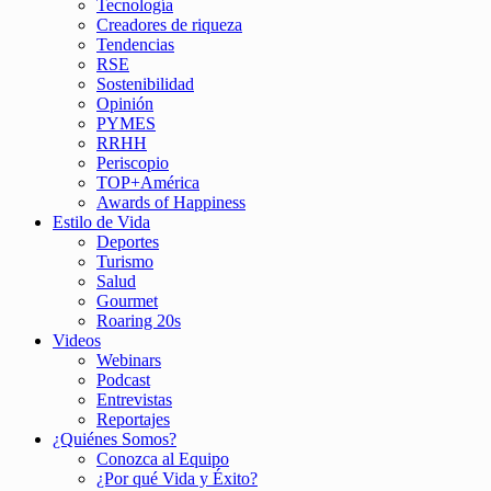
Tecnología
Creadores de riqueza
Tendencias
RSE
Sostenibilidad
Opinión
PYMES
RRHH
Periscopio
TOP+América
Awards of Happiness
Estilo de Vida
Deportes
Turismo
Salud
Gourmet
Roaring 20s
Videos
Webinars
Podcast
Entrevistas
Reportajes
¿Quiénes Somos?
Conozca al Equipo
¿Por qué Vida y Éxito?