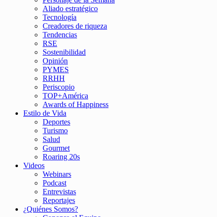
Aliado estratégico
Tecnología
Creadores de riqueza
Tendencias
RSE
Sostenibilidad
Opinión
PYMES
RRHH
Periscopio
TOP+América
Awards of Happiness
Estilo de Vida
Deportes
Turismo
Salud
Gourmet
Roaring 20s
Videos
Webinars
Podcast
Entrevistas
Reportajes
¿Quiénes Somos?