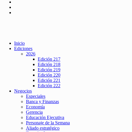
Inicio
Ediciones
2026
Edición 217
Edición 218
Edición 219
Edición 220
Edición 221
Edición 222
Negocios
Especiales
Banca y Finanzas
Economía
Gerencia
Educación Ejecutiva
Personaje de la Semana
Aliado estratégico