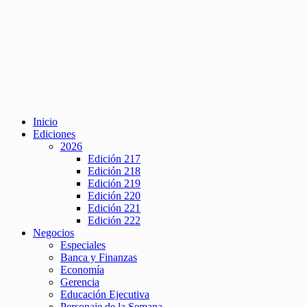
Inicio
Ediciones
2026
Edición 217
Edición 218
Edición 219
Edición 220
Edición 221
Edición 222
Negocios
Especiales
Banca y Finanzas
Economía
Gerencia
Educación Ejecutiva
Personaje de la Semana