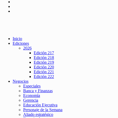
Inicio
Ediciones
2026
Edición 217
Edición 218
Edición 219
Edición 220
Edición 221
Edición 222
Negocios
Especiales
Banca y Finanzas
Economía
Gerencia
Educación Ejecutiva
Personaje de la Semana
Aliado estratégico