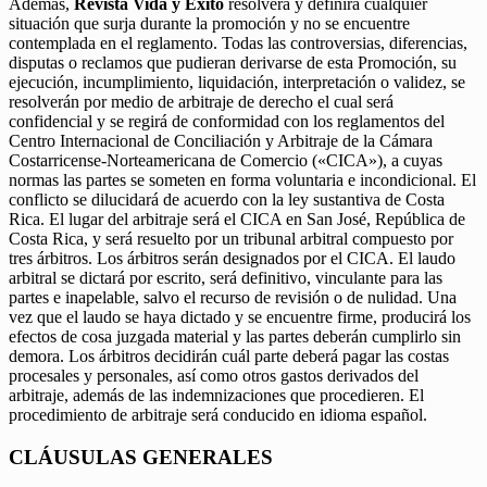
Además,
Revista Vida y Éxito
resolverá y definirá cualquier
situación que surja durante la promoción y no se encuentre
contemplada en el reglamento. Todas las controversias, diferencias,
disputas o reclamos que pudieran derivarse de esta Promoción, su
ejecución, incumplimiento, liquidación, interpretación o validez, se
resolverán por medio de arbitraje de derecho el cual será
confidencial y se regirá de conformidad con los reglamentos del
Centro Internacional de Conciliación y Arbitraje de la Cámara
Costarricense-Norteamericana de Comercio («CICA»), a cuyas
normas las partes se someten en forma voluntaria e incondicional. El
conflicto se dilucidará de acuerdo con la ley sustantiva de Costa
Rica. El lugar del arbitraje será el CICA en San José, República de
Costa Rica, y será resuelto por un tribunal arbitral compuesto por
tres árbitros. Los árbitros serán designados por el CICA. El laudo
arbitral se dictará por escrito, será definitivo, vinculante para las
partes e inapelable, salvo el recurso de revisión o de nulidad. Una
vez que el laudo se haya dictado y se encuentre firme, producirá los
efectos de cosa juzgada material y las partes deberán cumplirlo sin
demora. Los árbitros decidirán cuál parte deberá pagar las costas
procesales y personales, así como otros gastos derivados del
arbitraje, además de las indemnizaciones que procedieren. El
procedimiento de arbitraje será conducido en idioma español.
CLÁUSULAS GENERALES