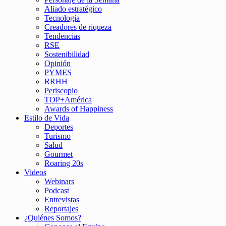
Aliado estratégico
Tecnología
Creadores de riqueza
Tendencias
RSE
Sostenibilidad
Opinión
PYMES
RRHH
Periscopio
TOP+América
Awards of Happiness
Estilo de Vida
Deportes
Turismo
Salud
Gourmet
Roaring 20s
Videos
Webinars
Podcast
Entrevistas
Reportajes
¿Quiénes Somos?