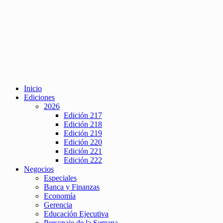
Inicio
Ediciones
2026
Edición 217
Edición 218
Edición 219
Edición 220
Edición 221
Edición 222
Negocios
Especiales
Banca y Finanzas
Economía
Gerencia
Educación Ejecutiva
Personaje de la Semana