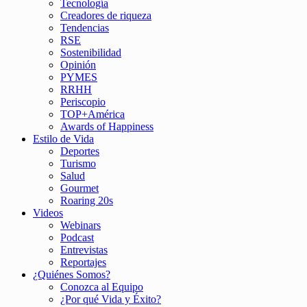
Tecnología
Creadores de riqueza
Tendencias
RSE
Sostenibilidad
Opinión
PYMES
RRHH
Periscopio
TOP+América
Awards of Happiness
Estilo de Vida
Deportes
Turismo
Salud
Gourmet
Roaring 20s
Videos
Webinars
Podcast
Entrevistas
Reportajes
¿Quiénes Somos?
Conozca al Equipo
¿Por qué Vida y Éxito?