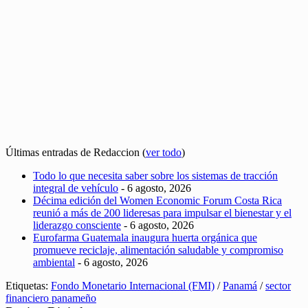
Últimas entradas de Redaccion
(
ver todo
)
Todo lo que necesita saber sobre los sistemas de tracción
integral de vehículo
- 6 agosto, 2026
Décima edición del Women Economic Forum Costa Rica
reunió a más de 200 lideresas para impulsar el bienestar y el
liderazgo consciente
- 6 agosto, 2026
Eurofarma Guatemala inaugura huerta orgánica que
promueve reciclaje, alimentación saludable y compromiso
ambiental
- 6 agosto, 2026
Etiquetas:
Fondo Monetario Internacional (FMI)
/
Panamá
/
sector
financiero panameño