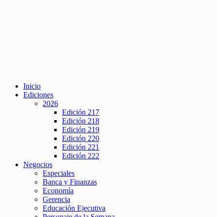
Inicio
Ediciones
2026
Edición 217
Edición 218
Edición 219
Edición 220
Edición 221
Edición 222
Negocios
Especiales
Banca y Finanzas
Economía
Gerencia
Educación Ejecutiva
Personaje de la Semana