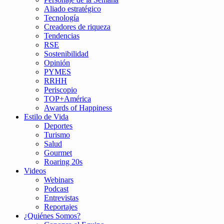
Aliado estratégico
Tecnología
Creadores de riqueza
Tendencias
RSE
Sostenibilidad
Opinión
PYMES
RRHH
Periscopio
TOP+América
Awards of Happiness
Estilo de Vida
Deportes
Turismo
Salud
Gourmet
Roaring 20s
Videos
Webinars
Podcast
Entrevistas
Reportajes
¿Quiénes Somos?