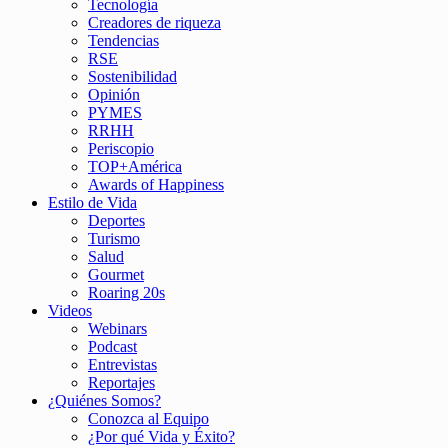
Tecnología
Creadores de riqueza
Tendencias
RSE
Sostenibilidad
Opinión
PYMES
RRHH
Periscopio
TOP+América
Awards of Happiness
Estilo de Vida
Deportes
Turismo
Salud
Gourmet
Roaring 20s
Videos
Webinars
Podcast
Entrevistas
Reportajes
¿Quiénes Somos?
Conozca al Equipo
¿Por qué Vida y Éxito?