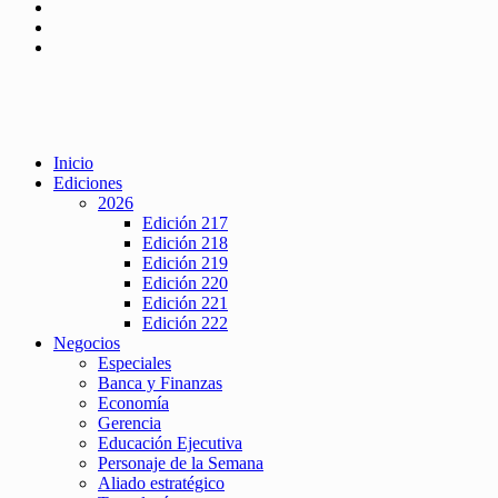
Inicio
Ediciones
2026
Edición 217
Edición 218
Edición 219
Edición 220
Edición 221
Edición 222
Negocios
Especiales
Banca y Finanzas
Economía
Gerencia
Educación Ejecutiva
Personaje de la Semana
Aliado estratégico