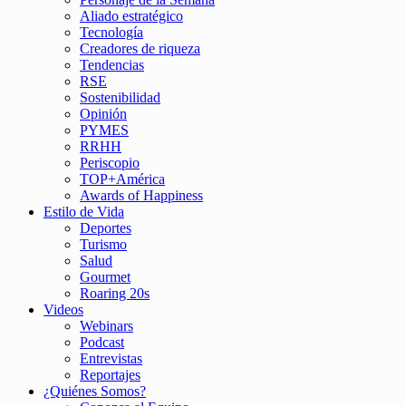
Aliado estratégico
Tecnología
Creadores de riqueza
Tendencias
RSE
Sostenibilidad
Opinión
PYMES
RRHH
Periscopio
TOP+América
Awards of Happiness
Estilo de Vida
Deportes
Turismo
Salud
Gourmet
Roaring 20s
Videos
Webinars
Podcast
Entrevistas
Reportajes
¿Quiénes Somos?