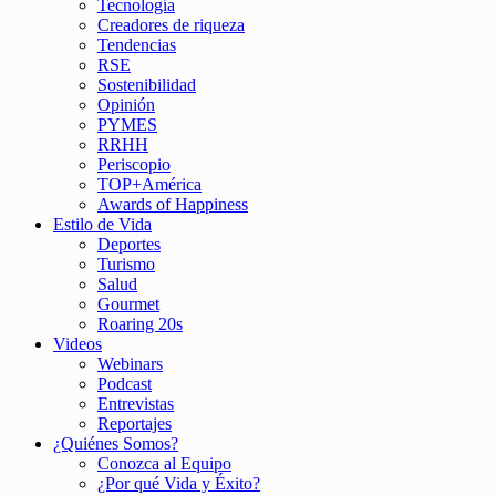
Tecnología
Creadores de riqueza
Tendencias
RSE
Sostenibilidad
Opinión
PYMES
RRHH
Periscopio
TOP+América
Awards of Happiness
Estilo de Vida
Deportes
Turismo
Salud
Gourmet
Roaring 20s
Videos
Webinars
Podcast
Entrevistas
Reportajes
¿Quiénes Somos?
Conozca al Equipo
¿Por qué Vida y Éxito?