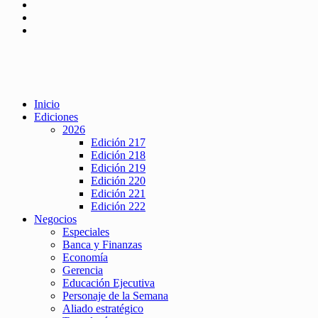
Inicio
Ediciones
2026
Edición 217
Edición 218
Edición 219
Edición 220
Edición 221
Edición 222
Negocios
Especiales
Banca y Finanzas
Economía
Gerencia
Educación Ejecutiva
Personaje de la Semana
Aliado estratégico